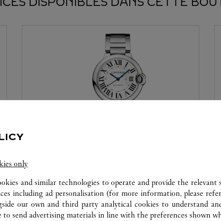
ICES DISPONIBLES DANS CETTE BOU
LICY
ATELIER HORLOGER
kies only
Nos experts Cartier sont à votre disposition dans
ookies and similar technologies to operate and provide the relevant s
cette boutique pour effectuer un diagnostic sur
ices including ad personalisation (for more information, please refe
vos créations et procéder lorsque possible à un
gside our own and third party analytical cookies to understand an
service immédiat.
 to send advertising materials in line with the preferences shown wh