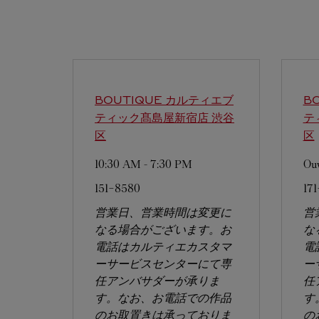
BOUTIQUE カルティエブ
B
ティック髙島屋新宿店
渋谷
テ
区
区
10:30 AM
-
7:30 PM
Ouv
151-8580
17
営業日、営業時間は変更に
営
なる場合がございます。お
な
電話はカルティエカスタマ
電
ーサービスセンターにて専
ー
任アンバサダーが承りま
任
す。なお、お電話での作品
す
のお取置きは承っておりま
の