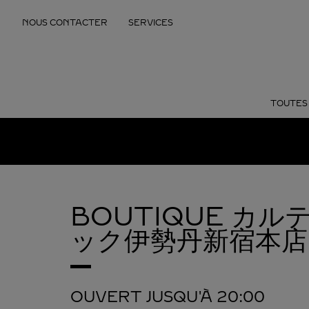
Skip to content
NOUS CONTACTER
SERVICES
Return to Nav
TOUTES 
BOUTIQUE カ
ック伊勢丹新宿本店
OUVERT JUSQU'À
20:00