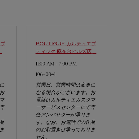
エブ
BOUTIQUE カルティエブ
ティック 麻布台ヒルズ店
11:00 AM
-
7:00 PM
106-0041
に
営業日、営業時間は変更に
お
なる場合がございます。お
マ
電話はカルティエカスタマ
専
ーサービスセンターにて専
任アンバサダーが承りま
品
す。なお、お電話での作品
ま
のお取置きは承っておりま
せん。