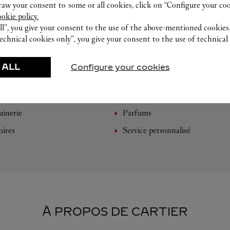
w your consent to some or all cookies, click on “Configure your cook
ookie policy.
ll”, you give your consent to the use of the above-mentioned cookies
echnical cookies only”, you give your consent to the use of technical 
 ALL
Configure your cookies
VENEZ DÉCOUVRIR NOS CRÉATIONS
inerie
Parfums
oires
Service personnalisé
À PROPOS DE CARTIER