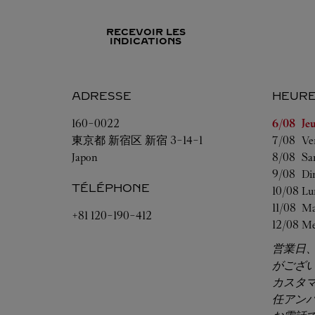
RECEVOIR LES
INDICATIONS
ADRESSE
HEURE
Jour de l
160-0022
6/08 
Je
東京都
新宿区
新宿 3-14-1
7/08 
Ve
Japon
8/08 
Sa
9/08 
Di
TÉLÉPHONE
10/08 
Lu
11/08 
Ma
+81 120-190-412
12/08 
Me
営業日
がござ
カスタ
任アン