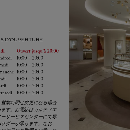
S D'OUVERTURE
a semaine
Heures d'ouverture
udi
Ouvert jusqu'à
20:00
ndredi
10:00
-
20:00
medi
10:00
-
20:00
manche
10:00
-
20:00
ndi
10:00
-
20:00
rdi
10:00
-
20:00
rcredi
10:00
-
20:00
、営業時間は変更になる場合
います。お電話はカルティエ
マーサービスセンターにて専
バサダーが承ります。なお、