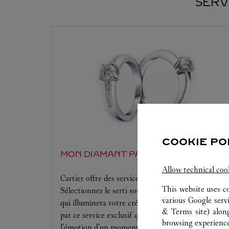
SERV
COOKIE PO
MON DIAMANT PAR CARTIER
Allow technical coo
Cartier offre des services à la mesure de vos rêves.
This website uses c
Sélectionnez le serti souhaité ainsi que le diamant
various Google serv
qui illuminera votre création. Laissez-vous séduire
& Terms site
) alon
par ce service exclusif qui vous procurera
browsing experience
l'émotion d'un moment unique.