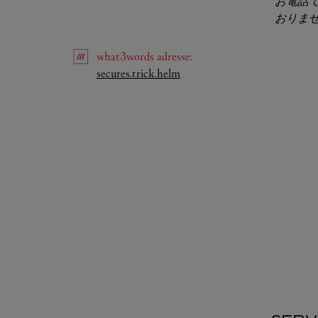
お電話
おりま
what3words
adresse
:
Link Opens in New Tab
secures.trick.helm