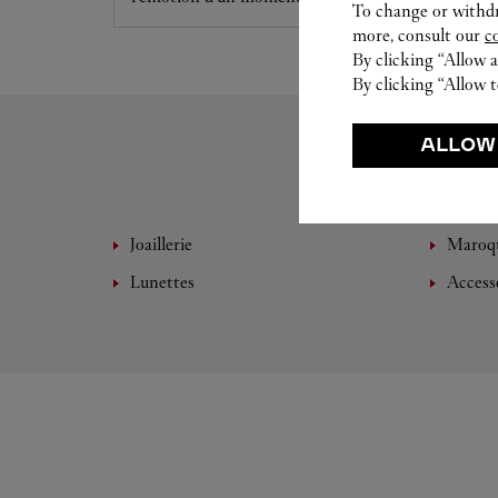
To change or withdra
more, consult our
c
By clicking “Allow a
By clicking “Allow t
ALLOW
Joaillerie
Maroqu
Lunettes
Access