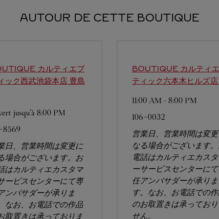
AUTOUR DE CETTE BOUTIQUE
OUTIQUE カルティエブ
BOUTIQUE カルティ
ィック西武池袋本店
豊島
ティック六本木ヒルズ店
11:00 AM
-
8:00 PM
ert jusqu'à
8:00 PM
106-0032
1-8569
営業日、営業時間は変更
なる場合がございます。
業日、営業時間は変更に
電話はカルティエカスタ
る場合がございます。お
ーサービスセンターにて
話はカルティエカスタマ
任アンバサダーが承りま
サービスセンターにて専
す。なお、お電話での作
アンバサダーが承りま
のお取置きは承っており
。なお、お電話での作品
せん。
お取置きは承っておりま