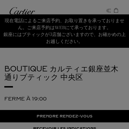
Skip to content
Cartier
Return to Nav
現在電話によるご来店予約、お取り置きを承っておりませ
ん。ご来店予約はWEBにて承っております。
銀座にはブティックが3店舗ございますので、お確かめの上
お越しください。
BOUTIQUE カルティエ銀座並木
通りブティック
中央区
FERME À
19:00
PRENDRE RENDEZ-VOUS
RECEVOIR LES INDICATIONS