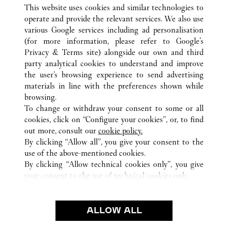
This website uses cookies and similar technologies to
operate and provide the relevant services. We also use
various Google services including ad personalisation
(for more information, please refer to
Google's
TOUTES LES BOUTIQUES CARTIER
JAPON
東京都
Privacy & Terms site
) alongside our own and third
party analytical cookies to understand and improve
銀座5-5-15
中央区
the user’s browsing experience to send advertising
materials in line with the preferences shown while
browsing.
SERVICE CLIENT
To change or withdraw your consent to some or all
NOUS CONTACTER
cookies, click on “Configure your cookies”, or, to find
FAQ
out more, consult our
cookie policy.
By clicking “Allow all”, you give your consent to the
NOTRE ENTREPRISE
use of the above-mentioned cookies.
CARRIERES
By clicking “Allow technical cookies only”, you give
your consent to the use of technical cookies only.
FIND A BOUTIQUE
LÉGAL ET CONFIDENTIALITÉ
ALLOW ALL
CONDITIONS D’UTILISATION
POLITIQUE DE CONFIDENTIALITÉ