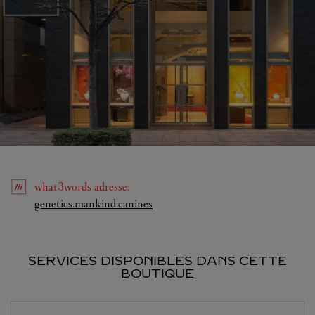
what3words
adresse
:
Link Opens in New Tab
genetics.mankind.canines
SERVICES DISPONIBLES DANS CETTE
BOUTIQUE