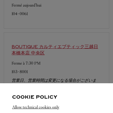
Fermé aujourd'hui
104-0061
BOUTIQUE カルティエブティック三越日
本橋本店
中央区
Ferme à
7:30 PM
103-8001
営業日、営業時間は変更になる場合がございま
す。お電話はカルティエカスタマーサービスセン
ターにて専任アンバサダーが承ります。なお、お
COOKIE POLICY
電話での作品のお取置きは承っておりません。
Allow technical cookies only