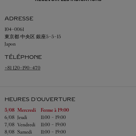
ADRESSE
104-0061
東京都
中央区
銀座5-5-15
Japon
TÉLÉPHONE
+81 120-190-470
HEURES D'OUVERTURE
Jour de la semaine
Heures d'ouverture
5/08 
Mercredi
Ferme à
19:00
6/08 
Jeudi
11:00
-
19:00
7/08 
Vendredi
11:00
-
19:00
8/08 
Samedi
11:00
-
19:00