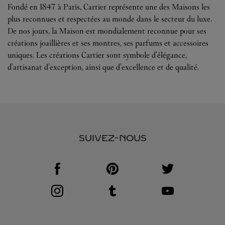
Fondé en 1847 à Paris, Cartier représente une des Maisons les
plus reconnues et respectées au monde dans le secteur du luxe.
De nos jours, la Maison est mondialement reconnue pour ses
créations joaillières et ses montres, ses parfums et accessoires
uniques. Les créations Cartier sont symbole d'élégance,
d'artisanat d'exception, ainsi que d'excellence et de qualité.
SUIVEZ-NOUS
Visit us on Facebook
Link Opens in New Tab
Visit us on Pinterest
Link Opens in New Tab
Visit us on Twitter
Link Opens in New T
Visit us on Instagram
Link Opens in New Tab
Visit us on Tumblr
Link Opens in New Tab
Visit us on Youtube
Link Opens in New T