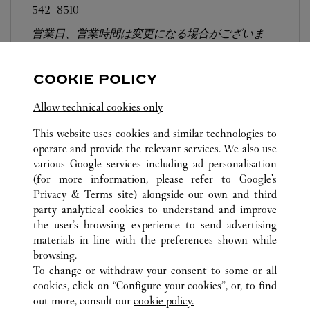
542-8510
営業日、営業時間は変更になる場合がございま
す。お電話はカルティエカスタマーサービスセン
ターにて専任アンバサダーが承ります。なお、お
COOKIE POLICY
電話での作品のお取置きは承っておりません。
Allow technical cookies only
This website uses cookies and similar technologies to
operate and provide the relevant services. We also use
various Google services including ad personalisation
(for more information, please refer to
Google's
TOUTES LES BOUTIQUES CARTIER
JAPON
大阪府
Privacy & Terms site
) alongside our own and third
party analytical cookies to understand and improve
北区角田町8-7
大阪市
the user’s browsing experience to send advertising
materials in line with the preferences shown while
browsing.
SERVICE CLIENT
To change or withdraw your consent to some or all
NOUS CONTACTER
cookies, click on “Configure your cookies”, or, to find
FAQ
out more, consult our
cookie policy.