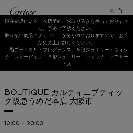
Skip to content
Cartier
Return to Nav
現在電話によるご来店予約、お取り置きを承っておりませ
ん。予めご了承ください。
取り扱い商品によりフロアが分かれておりますので、お確
かめの上お越しください。
１階ブライダル・フレグランス、５階ジュエリー・ウォッ
チ・レザーグッズ、６階ジュエリー・ウォッチ・ケアサー
ビス
BOUTIQUE カルティエブティッ
ク阪急うめだ本店
大阪市
10:00
-
20:00