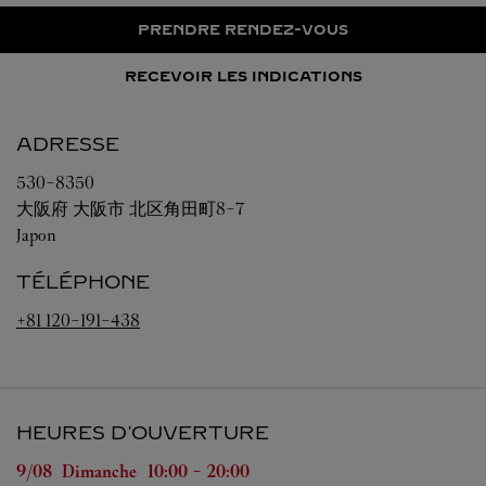
PRENDRE RENDEZ-VOUS
RECEVOIR LES INDICATIONS
ADRESSE
530-8350
大阪府
大阪市
北区角田町8-7
Japon
TÉLÉPHONE
+81 120-191-438
HEURES D'OUVERTURE
Jour de la semaine
Heures d'ouverture
9/08 
Dimanche
10:00
-
20:00