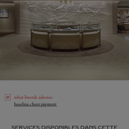
what3words
adresse
:
Link Opens in New Tab
baseline.cheer.pigment
SERVICES DISPONIBLES DANS CETTE