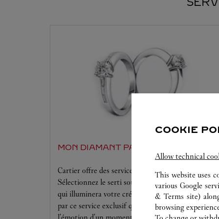
SERV
COOKIE PO
MON DIAMANT PAR CARTIER
Allow technical coo
Cartier offre des services à la mesure de vos rêves.
This website uses c
Sélectionnez le serti souhaité ainsi que le diamant
various Google serv
qui illuminera votre création. Laissez-vous séduire
& Terms site
) alon
par ce service exclusif qui vous procurera
browsing experience
l'émotion d'un moment unique.
To change or withdra