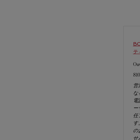
B
テ
Ouv
81
営
な
電
ー
任
す
の
せ