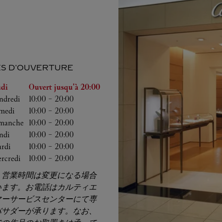
S D'OUVERTURE
a semaine
Heures d'ouverture
udi
Ouvert jusqu'à
20:00
ndredi
10:00
-
20:00
medi
10:00
-
20:00
manche
10:00
-
20:00
ndi
10:00
-
20:00
rdi
10:00
-
20:00
rcredi
10:00
-
20:00
、営業時間は変更になる場合
います。お電話はカルティエ
マーサービスセンターにて専
バサダーが承ります。なお、