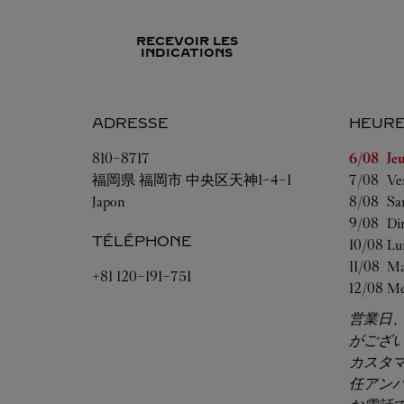
RECEVOIR LES
INDICATIONS
ADRESSE
HEURE
Jour de l
810-8717
6/08 
Je
福岡県
福岡市
中央区天神1-4-1
7/08 
Ve
Japon
8/08 
Sa
9/08 
Di
TÉLÉPHONE
10/08 
Lu
11/08 
Ma
+81 120-191-751
12/08 
Me
営業日
がござ
カスタ
任アン