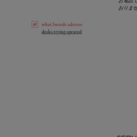
お電話
おりま
what3words
adresse
:
Link Opens in New Tab
desks.trying.speared