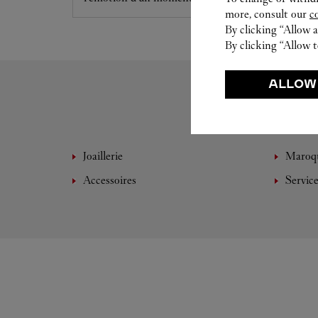
more, consult our
c
By clicking “Allow a
By clicking “Allow t
ALLOW
Joaillerie
Maroqu
Accessoires
Servic