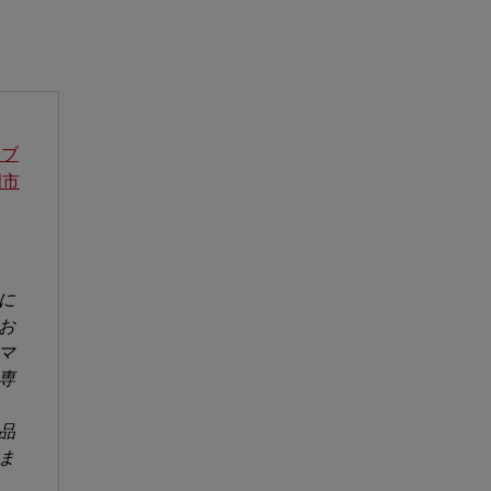
エブ
岡市
に
お
マ
専
品
ま