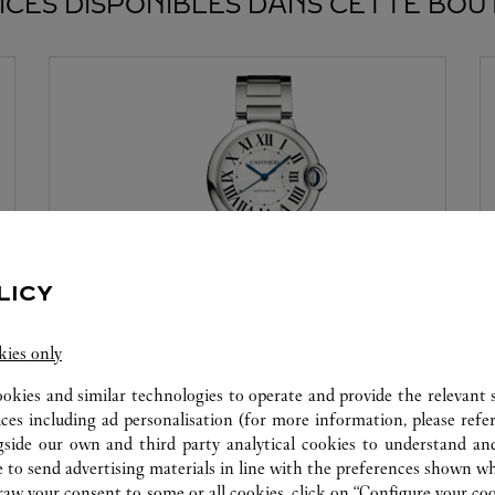
ICES DISPONIBLES DANS CETTE BOU
LICY
ATELIER HORLOGER
kies only
Nos experts Cartier sont à votre disposition dans
ookies and similar technologies to operate and provide the relevant s
cette boutique pour effectuer un diagnostic sur
ices including ad personalisation (for more information, please refe
vos créations et procéder lorsque possible à un
gside our own and third party analytical cookies to understand an
service immédiat.
 to send advertising materials in line with the preferences shown wh
w your consent to some or all cookies, click on “Configure your cook