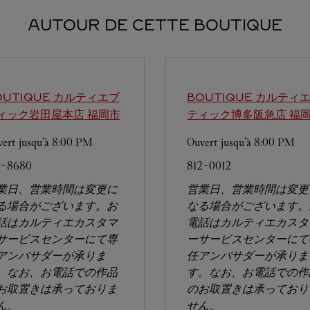
AUTOUR DE CETTE BOUTIQUE
OUTIQUE カルティエブ
BOUTIQUE カルティ
ィック岩田屋本店
福岡市
ティック博多阪急店
福
ert jusqu'à
8:00 PM
Ouvert jusqu'à
8:00 PM
0-8680
812-0012
業日、営業時間は変更に
営業日、営業時間は変更
る場合がございます。お
なる場合がございます。
話はカルティエカスタマ
電話はカルティエカスタ
サービスセンターにて専
ーサービスセンターにて
アンバサダーが承りま
任アンバサダーが承りま
。なお、お電話での作品
す。なお、お電話での作
お取置きは承っておりま
のお取置きは承っており
ん。
せん。