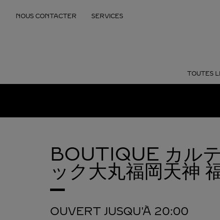
Skip to content
NOUS CONTACTER
SERVICES
Return to Nav
TOUTES L
BOUTIQUE カ
ック大丸福岡天神
OUVERT JUSQU'À
20:00