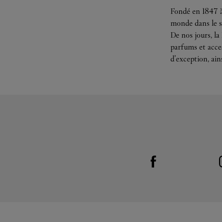
Fondé en 1847 à
monde dans le s
De nos jours, la
parfums et acces
d'exception, ain
Visit us on Facebook
Link Opens in New Tab