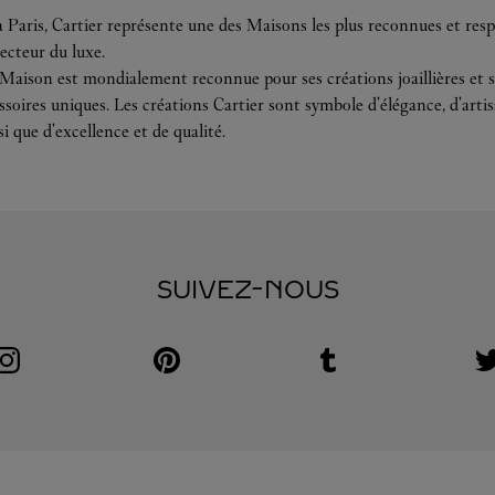
 Paris, Cartier représente une des Maisons les plus reconnues et resp
ecteur du luxe.
 Maison est mondialement reconnue pour ses créations joaillières et s
soires uniques. Les créations Cartier sont symbole d'élégance, d'arti
si que d'excellence et de qualité.
SUIVEZ-NOUS
Visit us on Instagram
Link Opens in New Tab
Visit us on Pinterest
Link Opens in New Tab
Visit us on Tumblr
Link Opens in New Tab
V
L