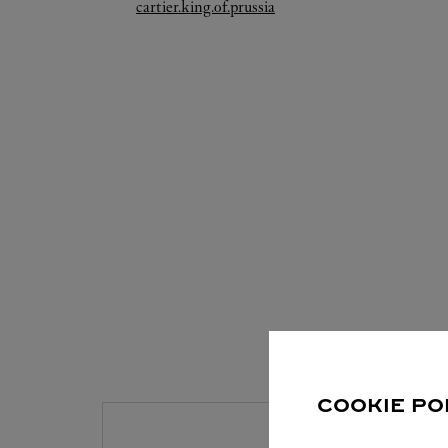
Link Opens in New Tab
cartier.king.of.prussia
SERV
COOKIE PO