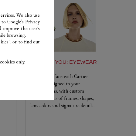
ervices. We also use
r to
Google's Privacy
d improve the user’s
ile browsing.
ies”, or, to find out
.
cookies only.
SET FOR YOU: EYEWEAR
xperts
Frame your face with Cartier
eyewear designed to your
 les
specifications, with custom
les
combinations of frames, shapes,
lens colors and signature details.