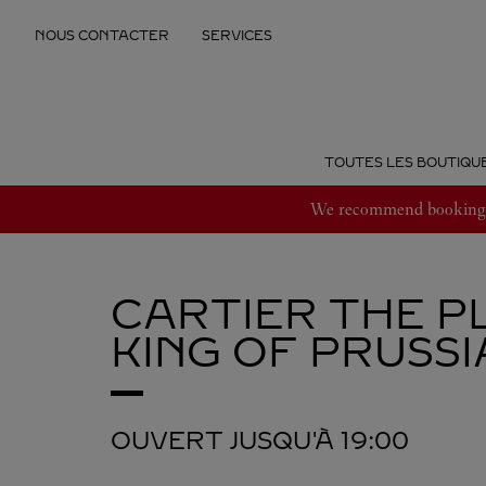
Skip to content
NOUS CONTACTER
SERVICES
Return to Nav
TOUTES LES BOUTIQU
We recommend booking an
CARTIER
THE P
KING OF PRUSSI
OUVERT JUSQU'À
19:00