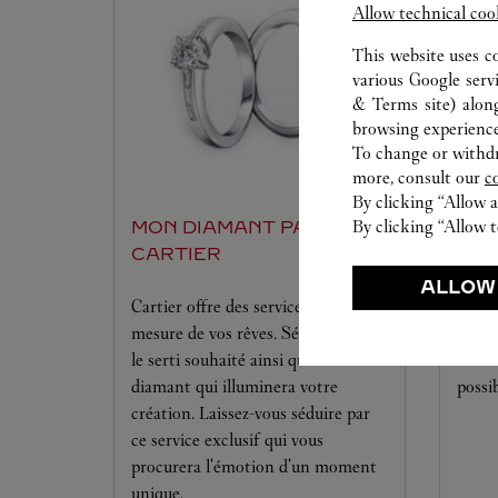
Allow technical coo
This website uses c
various Google serv
& Terms site
) alon
browsing experience
To change or withdra
more, consult our
c
By clicking “Allow a
By clicking “Allow t
MON DIAMANT PAR
ATE
CARTIER
Nos e
ALLOW
Cartier offre des services à la
dispo
mesure de vos rêves. Sélectionnez
pour 
le serti souhaité ainsi que le
vos c
diamant qui illuminera votre
possi
création. Laissez-vous séduire par
ce service exclusif qui vous
procurera l'émotion d'un moment
unique.