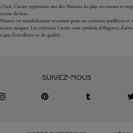
 Paris, Cartier représente une des Maisons les plus reconnues et resp
ecteur du luxe.
 Maison est mondialement reconnue pour ses créations joaillières et s
soires uniques. Les créations Cartier sont symbole d'élégance, d'arti
si que d'excellence et de qualité.
SUIVEZ-NOUS
Visit us on Instagram
Link Opens in New Tab
Visit us on Pinterest
Link Opens in New Tab
Visit us on Tumblr
Link Opens in New Tab
V
L