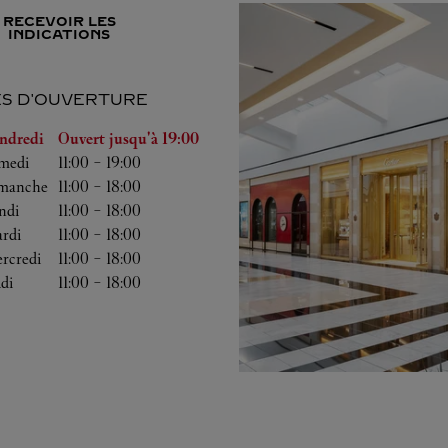
RECEVOIR LES
INDICATIONS
S D'OUVERTURE
a semaine
Heures d'ouverture
ndredi
Ouvert jusqu'à
19:00
medi
11:00
-
19:00
manche
11:00
-
18:00
ndi
11:00
-
18:00
rdi
11:00
-
18:00
rcredi
11:00
-
18:00
udi
11:00
-
18:00