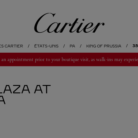
Cartier
3
ES CARTIER
ÉTATS-UNIS
PA
KING OF PRUSSIA
 appointment prior to your boutique visit, as walk-ins may experie
LAZA AT
A