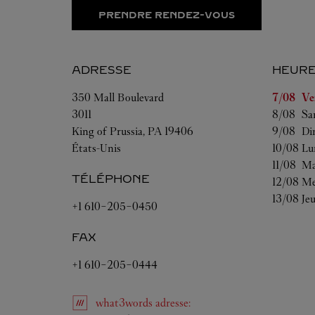
PRENDRE RENDEZ-VOUS
ADRESSE
HEURE
Jour de l
350 Mall Boulevard
7/08 
Ve
3011
8/08 
Sa
King of Prussia
,
PA
19406
9/08 
Di
États-Unis
10/08 
Lu
11/08 
Ma
TÉLÉPHONE
12/08 
Me
13/08 
Je
+1 610-205-0450
FAX
+1 610-205-0444
what3words
adresse
: