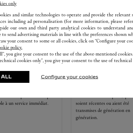
kies only
ookies and similar technologies to operate and provide the relevant s
ices including ad personalisation (for more information, please refe
gside our own and third party analytical cookies to understand an
 to send advertising materials in line with the preferences shown wh
w your consent to some or all cookies, click on “Configure your cook
ookie policy.
ll”, you give your consent to the use of the above-mentioned cookies
echnical cookies only”, you give your consent to the use of technical 
LIER HORLOGER
SERVICE CLIENT
xperts Cartier sont à votre
Confiez vos créations à nos e
 ALL
Configure your cookies
sition dans cette boutique
Cartier, seuls à disposer des
effectuer un diagnostic sur
compétences nécessaires pour
réations et procéder lorsque
entretenir et les réparer, qu’el
ble à un service immédiat.
soient récentes ou aient été
transmises de génération en
génération.