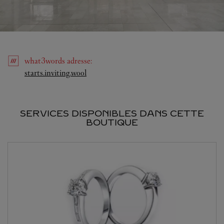
what3words
adresse
:
Link Opens in New Tab
starts.inviting.wool
SERVICES DISPONIBLES DANS CETTE
BOUTIQUE