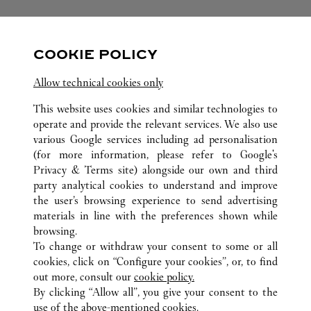
SUIVEZ-NOUS
COOKIE POLICY
Visit us on Facebook
Link Opens in New Tab
Visit us on Pinterest
Link Opens in New Tab
Visit us on Twitter
Link Opens in New T
Allow technical cookies only
Visit us on Instagram
Link Opens in New Tab
Visit us on Tumblr
Link Opens in New Tab
Visit us on Youtube
Link Opens in New T
This website uses cookies and similar technologies to
operate and provide the relevant services. We also use
various Google services including ad personalisation
(for more information, please refer to
Google's
TOUTES LES BOUTIQUES CARTIER
ÉTATS-UNIS
GA
Privacy & Terms site
) alongside our own and third
party analytical cookies to understand and improve
3500 PEACHTREE ROAD
ATLANTA
the user’s browsing experience to send advertising
materials in line with the preferences shown while
browsing.
CUSTOMER CARE
To change or withdraw your consent to some or all
NOUS CONTACTER
cookies, click on “Configure your cookies”, or, to find
FAQ
out more, consult our
cookie policy.
By clicking “Allow all”, you give your consent to the
NOTRE ENTREPRISE
use of the above-mentioned cookies.