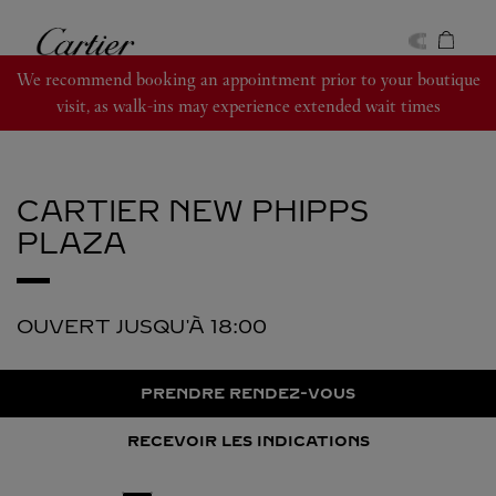
Skip to content
Cartier
Return to Nav
We recommend booking an appointment prior to your boutique
visit, as walk-ins may experience extended wait times
CARTIER
NEW PHIPPS
PLAZA
OUVERT JUSQU'À
18:00
PRENDRE RENDEZ-VOUS
RECEVOIR LES INDICATIONS