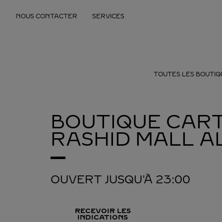
Skip to content
NOUS CONTACTER
SERVICES
Return to Nav
TOUTES LES BOUTIQ
BOUTIQUE CART
RASHID MALL
A
OUVERT JUSQU'À
23:00
RECEVOIR LES
INDICATIONS