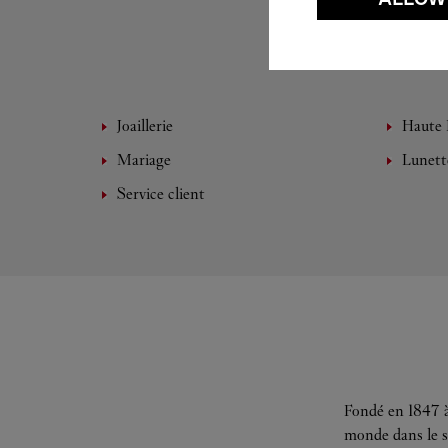
Joaillerie
Haute 
Mariage
Lunett
Service client
Fondé en 1847 à
monde dans le s