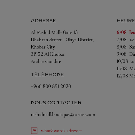
ADRESSE
HEURE
Jour de l
Al Rashid Mall- Gate 13
6/08 
Je
Dhahran Street - Olaya District,
7/08 
Ve
Khobar City
8/08 
Sa
31952
Al Khobar
9/08 
Di
Arabie saoudite
10/08 
Lu
11/08 
Ma
TÉLÉPHONE
12/08 
Me
+966 800 891 2020
NOUS CONTACTER
rashidmall.boutique@cartier.com
what3words
adresse
: