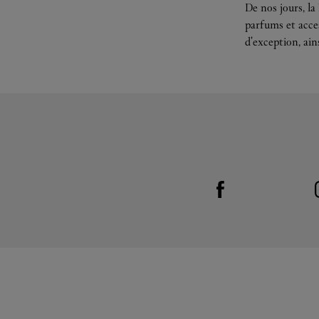
De nos jours, la
parfums et acces
d'exception, ain
Visit us on Facebook
Link Opens in New Tab