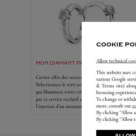
COOKIE PO
Allow technical coo
MON DIAMANT PAR CARTIER
This website uses c
Cartier offre des services à la mesure de vos rêves.
various Google serv
Sélectionnez le serti souhaité ainsi que le diamant
& Terms site
) alon
qui illuminera votre création. Laissez-vous séduire
browsing experience
To change or withdra
par ce service exclusif qui vous procurera
more, consult our
c
l'émotion d'un moment unique.
By clicking “Allow a
By clicking “Allow t
ALLOW