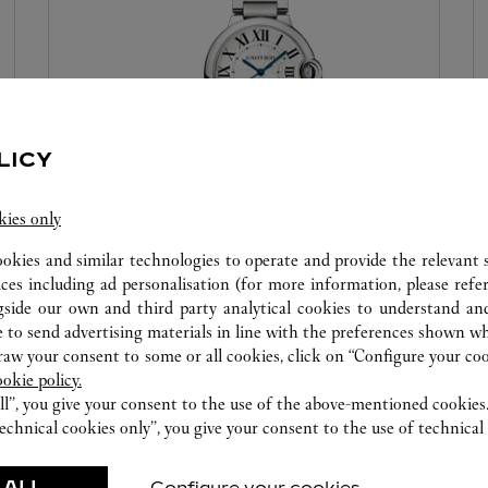
LICY
kies only
ATELIER HORLOGER
ookies and similar technologies to operate and provide the relevant s
Nos experts Cartier sont à votre disposition dans
ices including ad personalisation (for more information, please refe
cette boutique pour effectuer un diagnostic sur
gside our own and third party analytical cookies to understand an
vos créations et procéder lorsque possible à un
 to send advertising materials in line with the preferences shown wh
w your consent to some or all cookies, click on “Configure your cook
service immédiat.
ookie policy.
ll”, you give your consent to the use of the above-mentioned cookies
echnical cookies only”, you give your consent to the use of technical 
 ALL
Configure your cookies