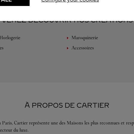
VENEZ DÉCOUVRIR NOS CRÉATIONS
Horlogerie
Maroquinerie
es
Accessoires
À PROPOS DE CARTIER
 Paris, Cartier représente une des Maisons les plus reconnues et resp
ecteur du luxe.