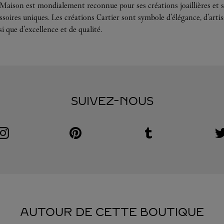
 Maison est mondialement reconnue pour ses créations joaillières et s
soires uniques. Les créations Cartier sont symbole d'élégance, d'arti
si que d'excellence et de qualité.
SUIVEZ-NOUS
Visit us on Instagram
Link Opens in New Tab
Visit us on Pinterest
Link Opens in New Tab
Visit us on Tumblr
Link Opens in New Tab
V
L
AUTOUR DE CETTE BOUTIQUE