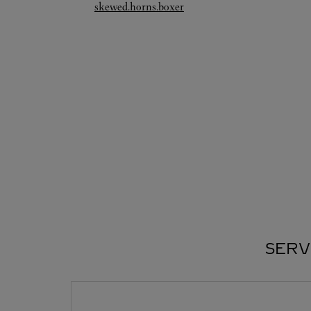
Link Opens in New Tab
skewed.horns.boxer
SERV