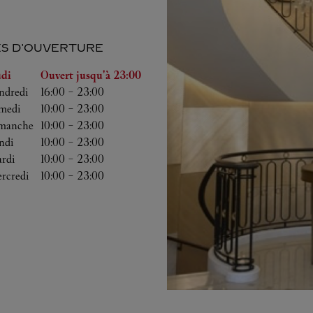
S D'OUVERTURE
a semaine
Heures d'ouverture
udi
Ouvert jusqu'à
23:00
ndredi
16:00
-
23:00
medi
10:00
-
23:00
manche
10:00
-
23:00
ndi
10:00
-
23:00
rdi
10:00
-
23:00
rcredi
10:00
-
23:00