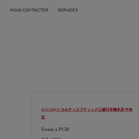
Skip to content
NOUS CONTACTER
SERVICES
Return to Nav
BOUTIQUE カルティエブティック三越日本橋本店
中央
区
Ferme à
19:30