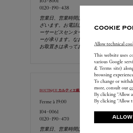
103-8001
0120-190-438
営業日、営業時間は変更になる場合がご
ざいます。お電話はカルティエカスタマ
COOKIE PO
ーサービスセンターにて専任アンバサダ
ーが承ります。なお、お電話での作品の
Allow technical coo
お取置きは承っておりません。
This website uses c
various Google serv
& Terms site
) alon
browsing experience
To change or withdra
more, consult our
c
BOUTIQUE カルティエ銀座並木通りブティック
中央区
By clicking “Allow a
By clicking “Allow t
Ferme à
19:00
104-0061
ALLOW
0120-190-470
営業日、営業時間は変更になる場合がご