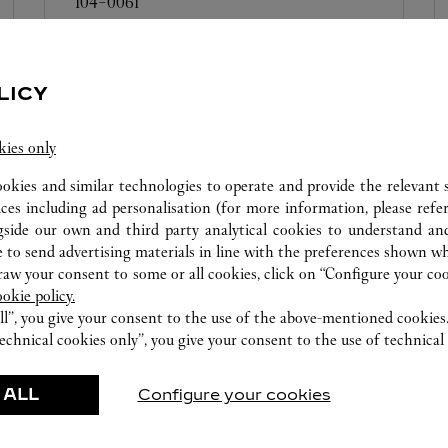
104-0061
0120-184-700
LICY
kies only
ookies and similar technologies to operate and provide the relevant s
ices including ad personalisation (for more information, please refe
gside our own and third party analytical cookies to understand an
 to send advertising materials in line with the preferences shown wh
w your consent to some or all cookies, click on “Configure your cook
ookie policy.
BOUTIQUE カルティエブティック GINZA SIX店
中央区
ll”, you give your consent to the use of the above-mentioned cookies
echnical cookies only”, you give your consent to the use of technical 
Ferme à
20:30
104-0061
 ALL
Configure your cookies
0120-190-491
営業日、営業時間は変更になる場合がご