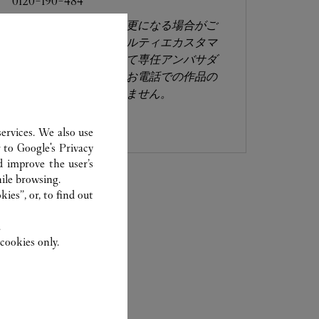
0120-190-484
営業日、営業時間は変更になる場合がご
ざいます。お電話はカルティエカスタマ
ーサービスセンターにて専任アンバサダ
ーが承ります。なお、お電話での作品の
お取置きは承っておりません。
ervices. We also use
r to
Google's Privacy
d improve the user’s
ile browsing.
ies”, or, to find out
.
cookies only.