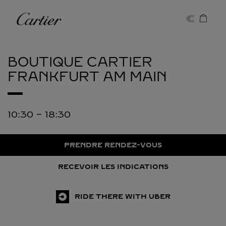
Skip to content
Cartier
Return to Nav
BOUTIQUE CARTIER
FRANKFURT AM MAIN
10:30
-
18:30
PRENDRE RENDEZ-VOUS
RECEVOIR LES INDICATIONS
RIDE THERE WITH UBER