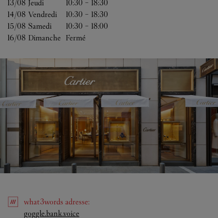
13/08 
Jeudi
10:30
-
18:30
14/08 
Vendredi
10:30
-
18:30
15/08 
Samedi
10:30
-
18:00
16/08 
Dimanche
Fermé
what3words
adresse
:
Link Opens in New Tab
goggle.bank.voice