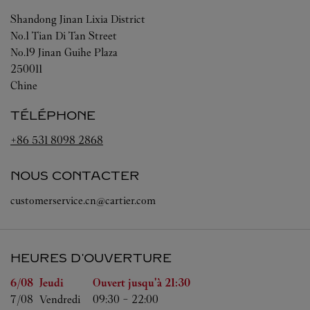
Shandong
Jinan
Lixia District
No.1 Tian Di Tan Street
No.19 Jinan Guihe Plaza
250011
Chine
TÉLÉPHONE
+86 531 8098 2868
NOUS CONTACTER
customerservice.cn@cartier.com
HEURES D'OUVERTURE
Jour de la semaine
Heures d'ouverture
6/08 
Jeudi
Ouvert jusqu'à
21:30
7/08 
Vendredi
09:30
-
22:00