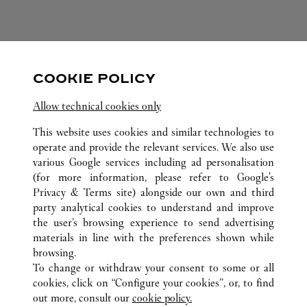
SUIVEZ-NOUS
COOKIE POLICY
Visit us on Facebook
Link Opens in New Tab
Visit us on Pinterest
Link Opens in New Tab
Visit us on Twitter
Link Opens in New T
Allow technical cookies only
Visit us on Instagram
Link Opens in New Tab
Visit us on Tumblr
Link Opens in New Tab
Visit us on Youtube
Link Opens in New T
This website uses cookies and similar technologies to
operate and provide the relevant services. We also use
various Google services including ad personalisation
(for more information, please refer to
Google's
TOUTES LES BOUTIQUES CARTIER
CHINE
SHANDONG
Privacy & Terms site
) alongside our own and third
party analytical cookies to understand and improve
NO.1 TIAN DI TAN STREET
JINAN
the user’s browsing experience to send advertising
materials in line with the preferences shown while
browsing.
CUSTOMER CARE
To change or withdraw your consent to some or all
NOUS CONTACTER
cookies, click on “Configure your cookies”, or, to find
FAQ
out more, consult our
cookie policy.