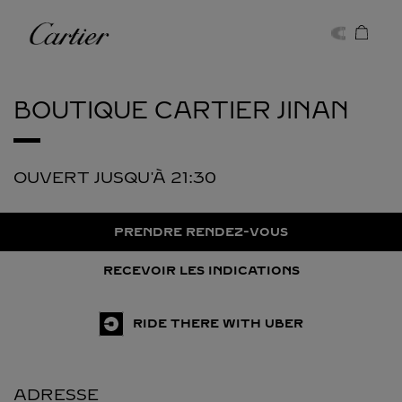
Skip to content
Cartier
Return to Nav
BOUTIQUE CARTIER
JINAN
OUVERT JUSQU'À
21:30
PRENDRE RENDEZ-VOUS
RECEVOIR LES INDICATIONS
RIDE THERE WITH UBER
ADRESSE