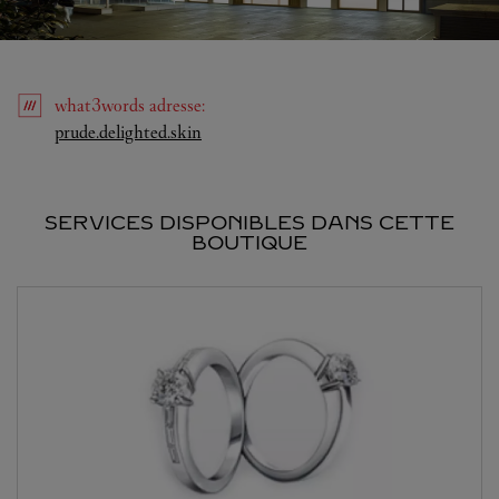
what3words
adresse
:
Link Opens in New Tab
prude.delighted.skin
SERVICES DISPONIBLES DANS CETTE
BOUTIQUE