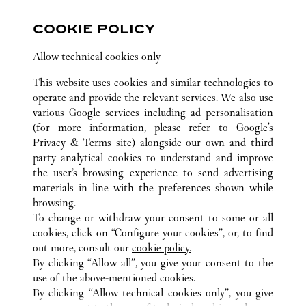
Ouvert jusqu'à
22:00
COOKIE POLICY
江苏省
南京市
建邺区
Allow technical cookies only
This website uses cookies and similar technologies to
operate and provide the relevant services. We also use
various Google services including ad personalisation
(for more information, please refer to
Google's
TOUTES LES BOUTIQUES CARTIER
CHINE
JIANGSU
Privacy & Terms site
) alongside our own and third
party analytical cookies to understand and improve
NO.18 ZHONGSHAN ROAD
NANJING
the user’s browsing experience to send advertising
materials in line with the preferences shown while
browsing.
CUSTOMER CARE
To change or withdraw your consent to some or all
NOUS CONTACTER
cookies, click on “Configure your cookies”, or, to find
FAQ
out more, consult our
cookie policy.
By clicking “Allow all”, you give your consent to the
NOTRE ENTREPRISE
use of the above-mentioned cookies.
CARRIÈRES
By clicking “Allow technical cookies only”, you give