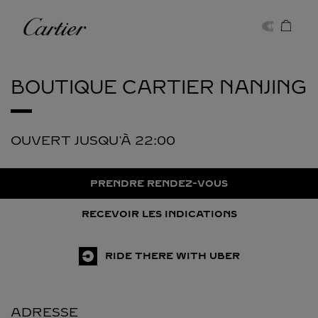
Skip to content
Cartier
Return to Nav
BOUTIQUE CARTIER
NANJING
OUVERT JUSQU'À
22:00
PRENDRE RENDEZ-VOUS
RECEVOIR LES INDICATIONS
RIDE THERE WITH UBER
ADRESSE