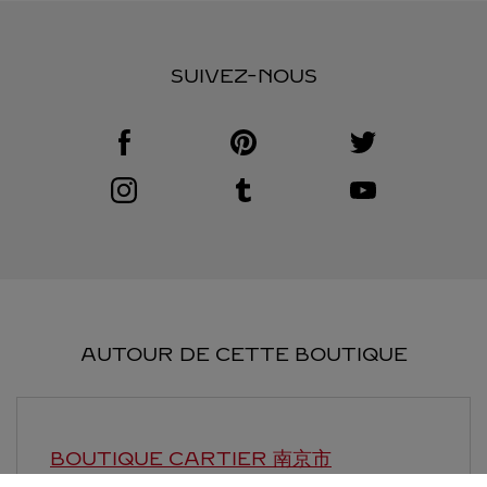
SUIVEZ-NOUS
Visit us on Facebook
Link Opens in New Tab
Visit us on Pinterest
Link Opens in New Tab
Visit us on Twitter
Link Opens in New T
Visit us on Instagram
Link Opens in New Tab
Visit us on Tumblr
Link Opens in New Tab
Visit us on Youtube
Link Opens in New T
AUTOUR DE CETTE BOUTIQUE
BOUTIQUE CARTIER
南京市