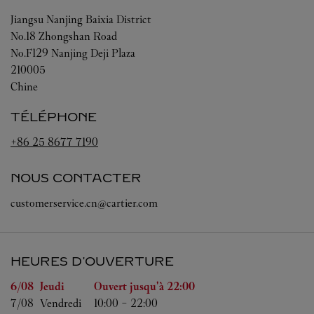
Jiangsu
Nanjing
Baixia District
No.18 Zhongshan Road
No.F129 Nanjing Deji Plaza
210005
Chine
TÉLÉPHONE
+86 25 8677 7190
NOUS CONTACTER
customerservice.cn@cartier.com
HEURES D'OUVERTURE
Jour de la semaine
Heures d'ouverture
6/08 
Jeudi
Ouvert jusqu'à
22:00
7/08 
Vendredi
10:00
-
22:00