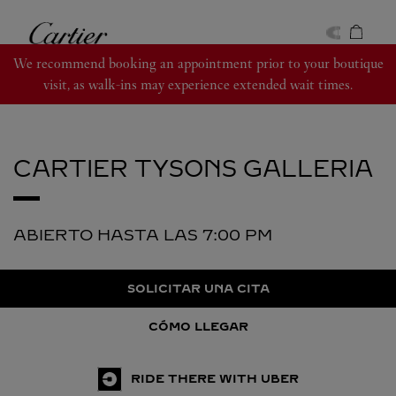
Skip to content
Cartier
Return to Nav
We recommend booking an appointment prior to your boutique
visit, as walk-ins may experience extended wait times.
CARTIER
TYSONS GALLERIA
ABIERTO HASTA LAS
7:00 PM
SOLICITAR UNA CITA
CÓMO LLEGAR
RIDE THERE WITH UBER