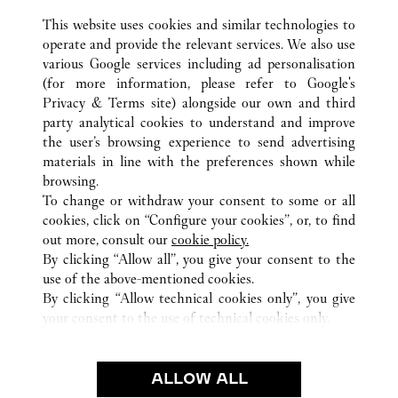
Visit us on Instagram
Link Opens in New Tab
Visit us on Tumblr
Link Opens in New Tab
Visit us on Youtube
Link Opens in New T
This website uses cookies and similar technologies to
operate and provide the relevant services. We also use
various Google services including ad personalisation
(for more information, please refer to
Google's
Privacy & Terms site
) alongside our own and third
party analytical cookies to understand and improve
TODAS LAS UBICACIONES DE CARTIER
ESTADOS UNIDOS
the user’s browsing experience to send advertising
2001 INTERNATIONAL DRIVE
VA
MCLEAN
materials in line with the preferences shown while
browsing.
To change or withdraw your consent to some or all
CUSTOMER CARE
cookies, click on “Configure your cookies”, or, to find
CONTACT US
out more, consult our
cookie policy.
FAQ
By clicking “Allow all”, you give your consent to the
use of the above-mentioned cookies.
OUR COMPANY
By clicking “Allow technical cookies only”, you give
your consent to the use of technical cookies only.
CAREERS
FIND A BOUTIQUE
LEGAL AREA
ALLOW ALL