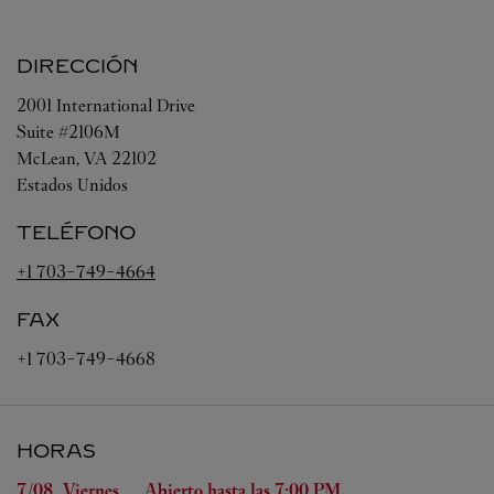
DIRECCIÓN
2001 International Drive
Suite #2106M
McLean
,
VA
22102
Estados Unidos
TELÉFONO
+1 703-749-4664
FAX
+1 703-749-4668
HORAS
Día de la semana
Horas
7/08 
Viernes
Abierto hasta las
7:00 PM