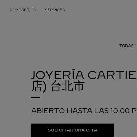
Skip to content
CONTACT US
SERVICES
Return to Nav
TODAS L
JOYERÍA CARTI
店)
台北市
ABIERTO HASTA LAS
10:00 
SOLICITAR UNA CITA