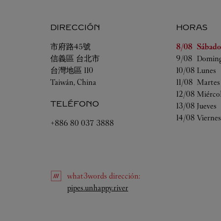
DIRECCIÓN
HORAS
Día de la sem
市府路45號
8/08 
Sábado
信義區
台北市
9/08 
Domin
台灣地區
110
10/08 
Lunes
Taiwán, China
11/08 
Martes
12/08 
Miérco
TELÉFONO
13/08 
Jueves
14/08 
Viernes
+886 80 037 3888
what3words
dirección
:
Link Opens in New Tab
pipes.unhappy.river