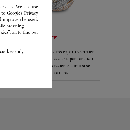
ervices. We also use
r to
Google's Privacy
d improve the user’s
ile browsing.
ies”, or, to find out
SERVICIO AL CLIENTE
.
cookies only.
Confíe sus creaciones a nuestros expertos Cartier.
Solo ellos tienen la pericia necesaria para analizar
y reparar su joya, tanto si es reciente como si se
transmite de una generación a otra.