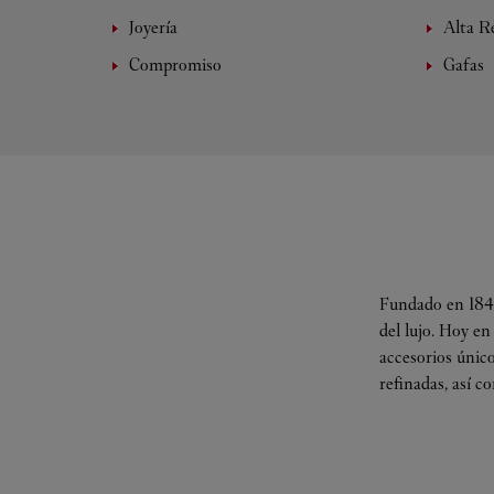
Joyería
Alta Re
Compromiso
Gafas
Fundado en 1847
del lujo. Hoy en
accesorios único
refinadas, así c