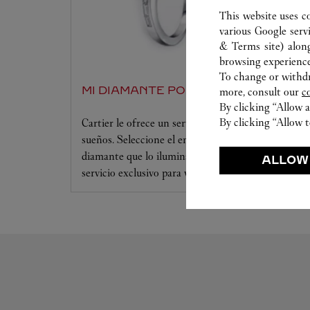
This website uses c
various Google serv
& Terms site
) alon
browsing experience
To change or withdra
MI DIAMANTE POR CARTIER
more, consult our
c
By clicking “Allow a
By clicking “Allow t
Cartier le ofrece un servicio a la medida de sus
sueños. Seleccione el engaste que desee y el
diamante que lo iluminará. Déjese seducir por este
ALLOW
servicio exclusivo para vivir un momento único.