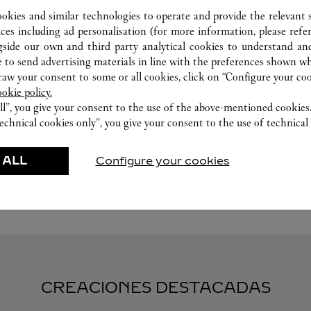
ookies and similar technologies to operate and provide the relevant s
ices including ad personalisation (for more information, please refe
gside our own and third party analytical cookies to understand an
 to send advertising materials in line with the preferences shown wh
w your consent to some or all cookies, click on “Configure your cook
TALLER DE RELOJERÍA
ookie policy.
ll”, you give your consent to the use of the above-mentioned cookies
echnical cookies only”, you give your consent to the use of technical 
Nuestro expertos Cartier están a su disposición en
esta boutique para realizar un diagnóstico de sus
creaciones y si es necesario, proceder a un servicio
 ALL
Configure your cookies
inmediato.
CREACIONES DESTACADAS