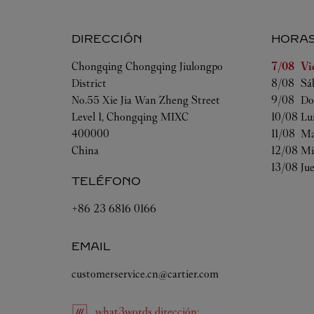
DIRECCIÓN
HORA
Día de la
Chongqing
Chongqing
Jiulongpo
7/08 
Vi
District
8/08 
Sá
No.55 Xie Jia Wan Zheng Street
9/08 
Do
Level 1, Chongqing MIXC
10/08 
Lu
400000
11/08 
Ma
China
12/08 
Mi
13/08 
Ju
TELÉFONO
+86 23 6816 0166
EMAIL
customerservice.cn@cartier.com
what3words
dirección
: