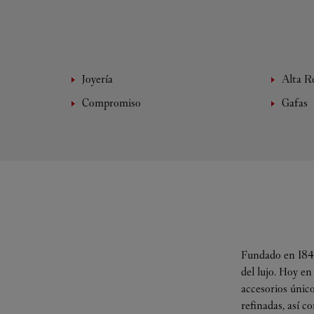
Joyería
Alta Re
Compromiso
Gafas
Fundado en 1847
del lujo. Hoy en
accesorios único
refinadas, así c