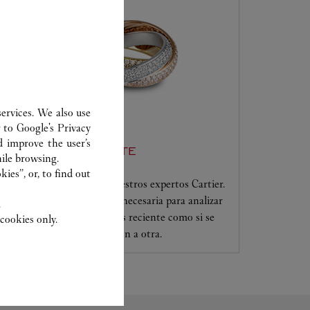
ervices. We also use
r to
Google's Privacy
d improve the user’s
SERVICIO AL CLIENTE
ile browsing.
ies”, or, to find out
Confíe sus creaciones a nuestros expertos Cartier.
Solo ellos tienen la pericia necesaria para analizar
.
y reparar su joya, tanto si es reciente como si se
cookies only.
transmite de una generación a otra.