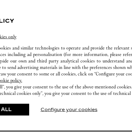
LICY
kies only
ookies and similar technologies to operate and provide the relevant s
ices including ad personalisation (for more information, please refe
gside our own and third party analytical cookies to understand an
TALLER DE RELOJERÍA
 to send advertising materials in line with the preferences shown wh
w your consent to some or all cookies, click on “Configure your cook
Nuestro expertos Cartier están a su disposición en
ookie policy.
esta boutique para realizar un diagnóstico de sus
ll”, you give your consent to the use of the above-mentioned cookies
creaciones y si es necesario, proceder a un servicio
echnical cookies only”, you give your consent to the use of technical 
inmediato.
 ALL
Configure your cookies