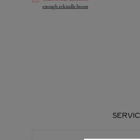
Link Opens in New Tab
enough.rekindle.boom
SERVIC