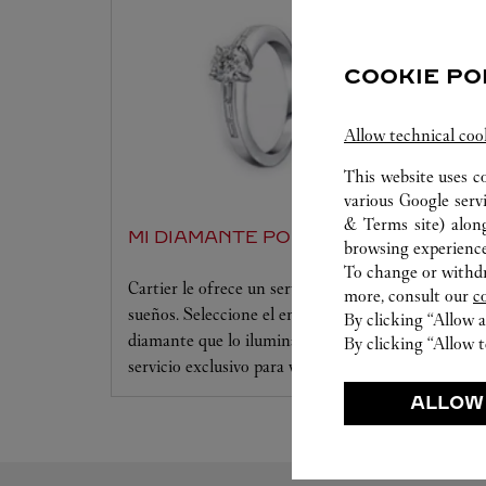
COOKIE PO
Allow technical coo
This website uses c
various Google serv
& Terms site
) alon
MI DIAMANTE POR CARTIER
browsing experience
To change or withdra
Cartier le ofrece un servicio a la medida de sus
more, consult our
c
sueños. Seleccione el engaste que desee y el
By clicking “Allow a
diamante que lo iluminará. Déjese seducir por este
By clicking “Allow t
servicio exclusivo para vivir un momento único.
ALLOW