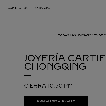
Skip to content
CONTACT US
SERVICES
Return to Nav
TODAS LAS UBICACIONES DE 
JOYERÍA CARTI
CHONGQING
CIERRA
10:30 PM
SOLICITAR UNA CITA