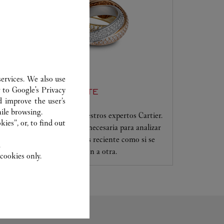
ervices. We also use
r to
Google's Privacy
SERVICIO AL CLIENTE
d improve the user’s
ile browsing.
Confíe sus creaciones a nuestros expertos Cartier.
ies”, or, to find out
Solo ellos tienen la pericia necesaria para analizar
y reparar su joya, tanto si es reciente como si se
.
transmite de una generación a otra.
cookies only.