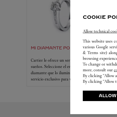
COOKIE PO
Allow technical coo
This website uses c
various Google serv
MI DIAMANTE POR CARTIER
& Terms site
) alon
browsing experience
Cartier le ofrece un servicio a la medida de sus
To change or withdra
sueños. Seleccione el engaste que desee y el
more, consult our
c
diamante que lo iluminará. Déjese seducir por este
By clicking “Allow a
servicio exclusivo para vivir un momento único.
By clicking “Allow t
ALLOW