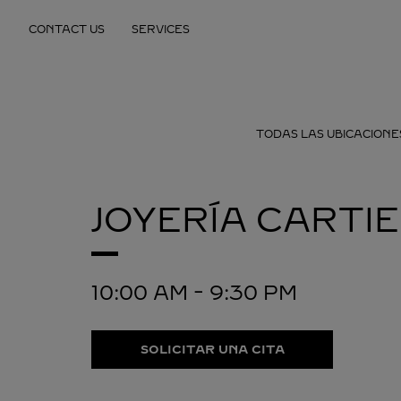
Skip to content
CONTACT US
SERVICES
Return to Nav
TODAS LAS UBICACIONE
JOYERÍA CARTI
10:00 AM
-
9:30 PM
SOLICITAR UNA CITA