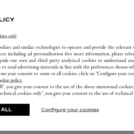
LICY
kies only
ookies and similar technologies to operate and provide the relevant s
ices including ad personalisation (for more information, please refe
TALLER DE RELOJERÍA
gside our own and third party analytical cookies to understand an
 to send advertising materials in line with the preferences shown wh
Nuestro expertos Cartier están a su disposición en
w your consent to some or all cookies, click on “Configure your cook
esta boutique para realizar un diagnóstico de sus
ookie policy.
creaciones y si es necesario, proceder a un servicio
ll”, you give your consent to the use of the above-mentioned cookies
inmediato.
echnical cookies only”, you give your consent to the use of technical 
 ALL
Configure your cookies