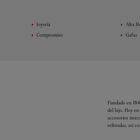
Joyería
Alta Re
Compromiso
Gafas
Fundado en 1847
del lujo. Hoy en
accesorios único
refinadas, así c