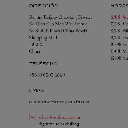
DIRECCIÓN
HORA
Día de la
Beijing
Beijing
Chaoyang District
6/08 
Ju
No.1 Jian Guo Men Wai Avenue
7/08 
Vi
No.SL1031 Block1 China World
8/08 
Sá
Shopping Mall
9/08 
Do
100020
10/08 
Lu
China
11/08 
Ma
12/08 
Mi
TELÉFONO
+86 10 6505 6660
EMAIL
customerservice.cn@cartier.com
what3words
dirección
:
Link Opens in New Tab
dignity.circles.chilling