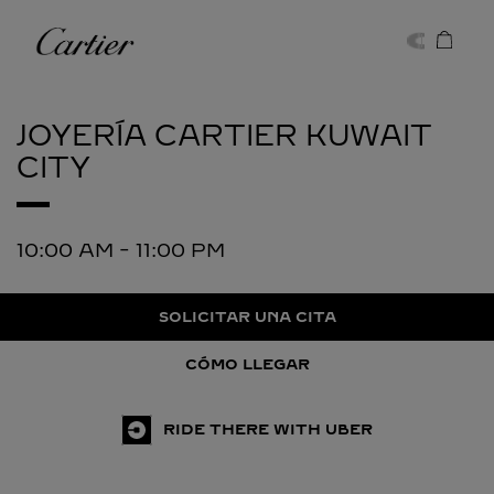
Skip to content
Cartier
Return to Nav
JOYERÍA CARTIER
KUWAIT
CITY
10:00 AM
-
11:00 PM
SOLICITAR UNA CITA
CÓMO LLEGAR
RIDE THERE WITH UBER