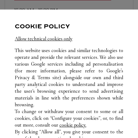
10:00 AM
-
10:00 PM
Salhiya Complex
COOKIE POLICY
Allow technical cookies only
This website uses cookies and similar technologies to
operate and provide the relevant services. We also use
various Google services including ad personalisation
TODAS LAS UBICACIONES DE CARTIER
KUWAIT
(for more information, please refer to
Google's
360 MALL
KUWAIT CITY
Privacy & Terms site
) alongside our own and third
party analytical cookies to understand and improve
the user’s browsing experience to send advertising
materials in line with the preferences shown while
ATENCIÓN AL CLIENTE
browsing.
CONTACTO
To change or withdraw your consent to some or all
PREGUNTAS FRECUENTES
cookies, click on “Configure your cookies”, or, to find
FAQ
out more, consult our
cookie policy.
By clicking “Allow all”, you give your consent to the
NUESTRA EMPRESA