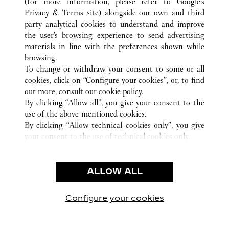
(for more information, please refer to
Google's
TODAS LAS UBICACIONES DE CARTIER
JAPÓN
東京都
Privacy & Terms site
) alongside our own and third
中央区
party analytical cookies to understand and improve
the user’s browsing experience to send advertising
materials in line with the preferences shown while
ATENCIÓN AL CLIENTE
browsing.
CONTACTO
To change or withdraw your consent to some or all
PREGUNTAS FRECUENTES
cookies, click on “Configure your cookies”, or, to find
FAQ
out more, consult our
cookie policy.
By clicking “Allow all”, you give your consent to the
NUESTRA EMPRESA
use of the above-mentioned cookies.
CAREERS
By clicking “Allow technical cookies only”, you give
your consent to the use of technical cookies only.
ENCUENTRA UNA JOYERÍA
LEGAL Y PRIVACIDAD
ALLOW ALL
CONDICIONES DE USO
POLÍTICA DE PRIVACIDAD
CONDICIONES DE VENTA
Configure your cookies
Visítanos en Facebook
Visítanos en Twitter
Visítanos en Pinterest
Visítanos en You
Visítanos 