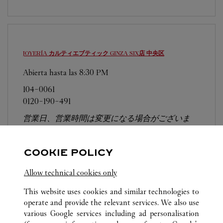
JOYERÍA カルティエブティック GINZA SIX店
中央区
Abierta hasta las
8:30 PM
104-0061
0120-190-491
営業日、営業時間は変更になる場合がございま
す。お電話はカルティエカスタマーサービスセン
ターにて専任アンバサダーが承ります。なお、お
COOKIE POLICY
電話での作品のお取置きは承っておりません。
Allow technical cookies only
This website uses cookies and similar technologies to
operate and provide the relevant services. We also use
various Google services including ad personalisation