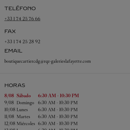
TELÉFONO
+33 1 74 25 76 66
FAX
+33 1 74 25 28 92
EMAIL
boutiquecartiercdg@rqz-galerieslafayette.com
HORAS
Día de la semana
Horas
8/08 
Sábado
6:30 AM
-
10:30 PM
9/08 
Domingo
6:30 AM
-
10:30 PM
10/08 
Lunes
6:30 AM
-
10:30 PM
11/08 
Martes
6:30 AM
-
10:30 PM
12/08 
Miércoles
6:30 AM
-
10:30 PM