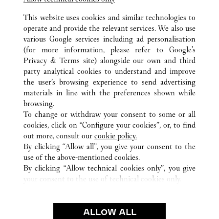
This website uses cookies and similar technologies to
operate and provide the relevant services. We also use
TODAS LAS UBICACIONES DE CARTIER
FRANCIA
various Google services including ad personalisation
ROISSY-EN-FRANCE (AÉROPORT)
(for more information, please refer to
Google's
PARIS CHARLES-DE-GAULLE, PORTE K TERMINAL
Privacy & Terms site
) alongside our own and third
2E
party analytical cookies to understand and improve
the user’s browsing experience to send advertising
materials in line with the preferences shown while
ATENCIÓN AL CLIENTE
browsing.
CONTACTO
To change or withdraw your consent to some or all
PREGUNTAS FRECUENTES
cookies, click on “Configure your cookies”, or, to find
FAQ
out more, consult our
cookie policy.
By clicking “Allow all”, you give your consent to the
NUESTRA EMPRESA
use of the above-mentioned cookies.
CAREERS
By clicking “Allow technical cookies only”, you give
your consent to the use of technical cookies only.
ENCUENTRA UNA JOYERÍA
LEGAL Y PRIVACIDAD
ALLOW ALL
CONDICIONES DE USO