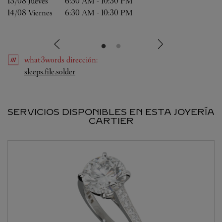
13/08 
Jueves
6:30 AM
-
10:30 PM
14/08 
Viernes
6:30 AM
-
10:30 PM
what3words
dirección
:
Link Opens in New Tab
sleeps.file.solder
SERVICIOS DISPONIBLES EN ESTA JOYERÍA
CARTIER