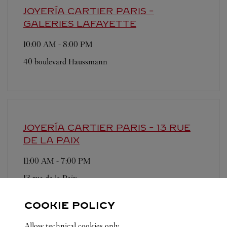
JOYERÍA CARTIER
PARIS -
GALERIES LAFAYETTE
10:00 AM
-
8:00 PM
40 boulevard Haussmann
JOYERÍA CARTIER
PARIS - 13 RUE
DE LA PAIX
11:00 AM
-
7:00 PM
13 rue de la Paix
COOKIE POLICY
Allow technical cookies only