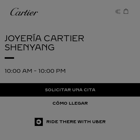
Skip to content
Cartier
Return to Nav
JOYERÍA CARTIER
SHENYANG
10:00 AM
-
10:00 PM
SOLICITAR UNA CITA
CÓMO LLEGAR
RIDE THERE WITH UBER