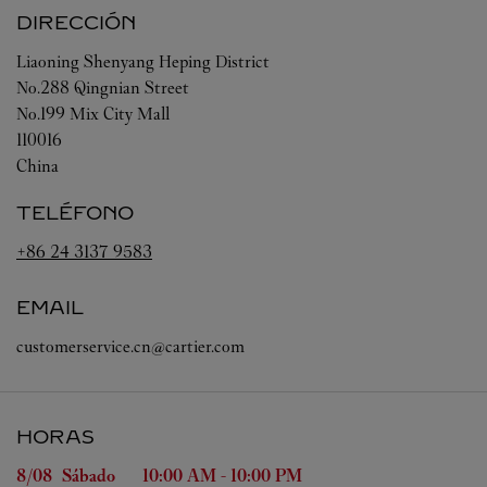
DIRECCIÓN
Liaoning
Shenyang
Heping District
No.288 Qingnian Street
No.199 Mix City Mall
110016
China
TELÉFONO
+86 24 3137 9583
EMAIL
customerservice.cn@cartier.com
HORAS
Día de la semana
Horas
8/08 
Sábado
10:00 AM
-
10:00 PM