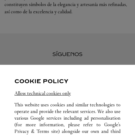
constituyen símbolos de la elegancia y artesanía más refinadas,
así como de la excelencia y calidad.
SÍGUENOS
Visit us on Facebook
Link Opens in New Tab
Visit us on Pinterest
Link Opens in New Tab
Visit us on Twitter
Link Opens in New T
COOKIE POLICY
Visit us on Instagram
Link Opens in New Tab
Visit us on Tumblr
Link Opens in New Tab
Visit us on Youtube
Link Opens in New T
Allow technical cookies only
This website uses cookies and similar technologies to
operate and provide the relevant services. We also use
various Google services including ad personalisation
TODAS LAS UBICACIONES DE CARTIER
CHINA
(for more information, please refer to
Google's
LIAONING
SHENYANG
Privacy & Terms site
) alongside our own and third
NO.288 QINGNIAN STREET