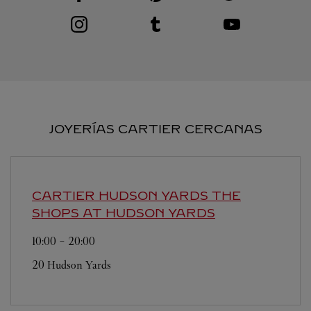
Visit us on Instagram
Link Opens in New Tab
Visit us on Tumblr
Link Opens in New Tab
Visit us on Youtube
Link Opens in New T
JOYERÍAS CARTIER CERCANAS
CARTIER HUDSON YARDS
THE
SHOPS AT HUDSON YARDS
10:00
-
20:00
20 Hudson Yards