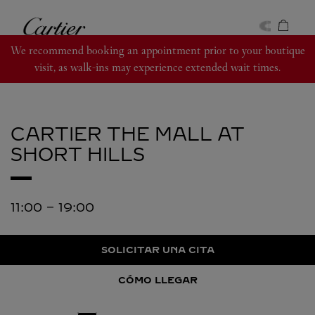
Skip to content
Cartier
Return to Nav
We recommend booking an appointment prior to your boutique
visit, as walk-ins may experience extended wait times.
CARTIER
THE MALL AT
SHORT HILLS
11:00
-
19:00
SOLICITAR UNA CITA
CÓMO LLEGAR