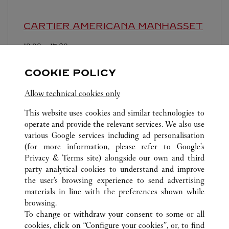
CARTIER
AMERICANA MANHASSET
10:00
-
17:30
2100 Northern Blvd
COOKIE POLICY
Allow technical cookies only
This website uses cookies and similar technologies to
operate and provide the relevant services. We also use
various Google services including ad personalisation
TODAS LAS UBICACIONES DE CARTIER
ESTADOS UNIDOS
(for more information, please refer to
Google's
1200 MORRIS TURNPIKE
NJ
SHORT HILLS
Privacy & Terms site
) alongside our own and third
party analytical cookies to understand and improve
the user’s browsing experience to send advertising
materials in line with the preferences shown while
ATENCIÓN AL CLIENTE
browsing.
CONTACTO
To change or withdraw your consent to some or all
AYUDA
cookies, click on “Configure your cookies”, or, to find