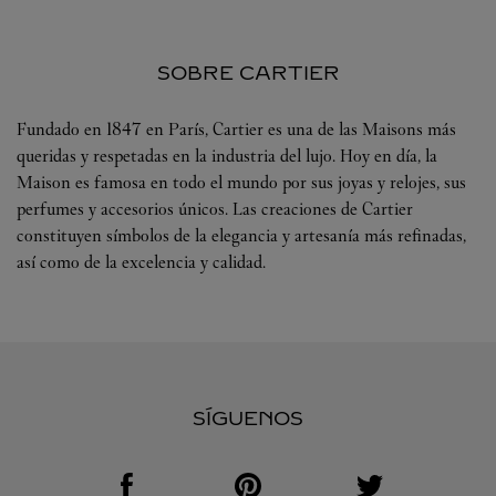
SOBRE CARTIER
Fundado en 1847 en París, Cartier es una de las Maisons más
queridas y respetadas en la industria del lujo. Hoy en día, la
Maison es famosa en todo el mundo por sus joyas y relojes, sus
perfumes y accesorios únicos. Las creaciones de Cartier
constituyen símbolos de la elegancia y artesanía más refinadas,
así como de la excelencia y calidad.
SÍGUENOS
Visit us on Facebook
Link Opens in New Tab
Visit us on Pinterest
Link Opens in New Tab
Visit us on Twitter
Link Opens in New T