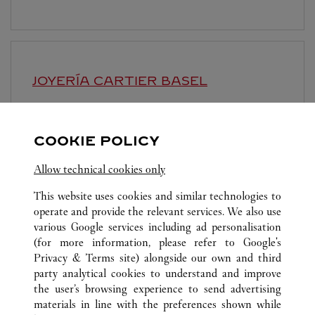
JOYERÍA CARTIER
BASEL
Cierra
18:30
Freie Strasse 101
COOKIE POLICY
Allow technical cookies only
This website uses cookies and similar technologies to
operate and provide the relevant services. We also use
various Google services including ad personalisation
(for more information, please refer to
Google's
TODAS LAS UBICACIONES DE CARTIER
SUIZA
ZÜRICH
Privacy & Terms site
) alongside our own and third
BAHNHOFSTRASSE 47
party analytical cookies to understand and improve
the user’s browsing experience to send advertising
materials in line with the preferences shown while
ATENCIÓN AL CLIENTE