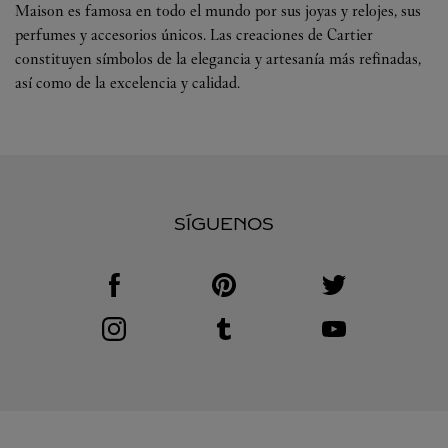
Maison es famosa en todo el mundo por sus joyas y relojes, sus
perfumes y accesorios únicos. Las creaciones de Cartier
constituyen símbolos de la elegancia y artesanía más refinadas,
así como de la excelencia y calidad.
SÍGUENOS
Visit us on Facebook
Link Opens in New Tab
Visit us on Pinterest
Link Opens in New Tab
Visit us on Twitter
Link Opens in New T
Visit us on Instagram
Link Opens in New Tab
Visit us on Tumblr
Link Opens in New Tab
Visit us on Youtube
Link Opens in New T