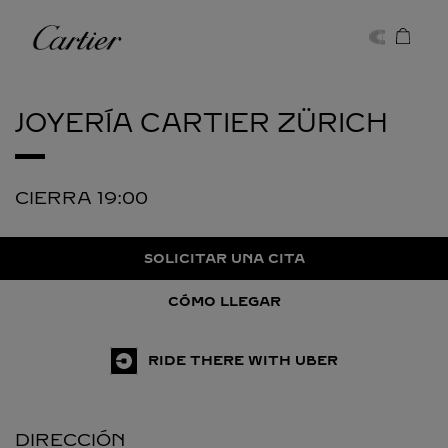
Skip to content
Cartier
Return to Nav
JOYERÍA CARTIER
ZÜRICH
CIERRA
19:00
SOLICITAR UNA CITA
CÓMO LLEGAR
RIDE THERE WITH UBER
DIRECCIÓN