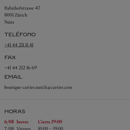
Bahnhofstrasse 47
8001
Zürich
Suiza
TELÉFONO
+41 44 211 11 41
FAX
+41 44 212 16 69
EMAIL
boutique-cartier.zurich@cartier.com
HORAS
Día de la semana
Horas
6/08 
Jueves
Cierra
19:00
7/08 
Viernes
10:00
-
19:00