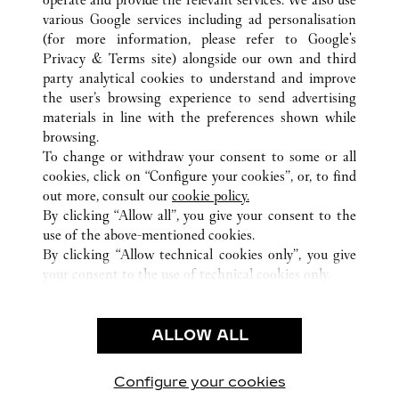
various Google services including ad personalisation
TODAS LAS UBICACIONES DE CARTIER
COREA DEL SUR
(for more information, please refer to
Google's
서울특별시 중구 퇴계로 77
서울
Privacy & Terms site
) alongside our own and third
party analytical cookies to understand and improve
the user’s browsing experience to send advertising
materials in line with the preferences shown while
ATENCIÓN AL CLIENTE
browsing.
CONTACTO
To change or withdraw your consent to some or all
AYUDA
cookies, click on “Configure your cookies”, or, to find
FAQ
out more, consult our
cookie policy.
By clicking “Allow all”, you give your consent to the
NUESTRA EMPRESA
use of the above-mentioned cookies.
CARRERAS
By clicking “Allow technical cookies only”, you give
your consent to the use of technical cookies only.
ENCUENTRA UNA JOYERÍA
LEGAL Y PRIVACIDAD
ALLOW ALL
CONDICIONES DE USO
POLÍTICA DE PRIVACIDAD
CONDICIONES DE VENTA
Configure your cookies