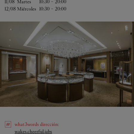
11/08 
Martes
10:30
-
20:00
12/08 
Miércoles
10:30
-
20:00
what3words
dirección
:
Link Opens in New Tab
wakes.cheerful.jabs