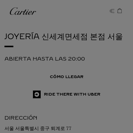
Skip to content
Cartier
Return to Nav
JOYERÍA 신세계면세점 본점
서울
ABIERTA HASTA LAS
20:00
CÓMO LLEGAR
RIDE THERE WITH UBER
DIRECCIÓN
서울
서울특별시 중구 퇴계로 77