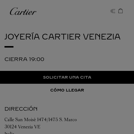
Skip to content
Cartier
Return to Nav
JOYERÍA CARTIER
VENEZIA
CIERRA
19:00
SOLICITAR UNA CITA
CÓMO LLEGAR
DIRECCIÓN
Calle San Moisè 1474/1475 S. Marco
30124
Venezia
VE
Italia