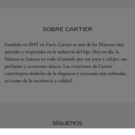
SOBRE CARTIER
Fundado en 1847 en París, Cartier es una de las Maisons más
queridas y respetadas en la industria del lujo. Hoy en día, la
Maison es famosa en todo el mundo por sus joyas y relojes, sus
perfumes y accesorios únicos. Las creaciones de Cartier
constituyen símbolos de la elegancia y artesanía más refinadas,
así como de la excelencia y calidad.
SÍGUENOS