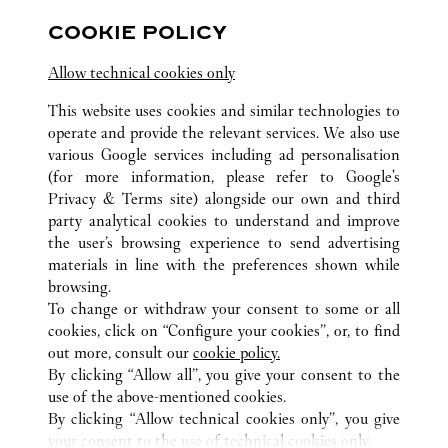
Visit us on Facebook
Link Opens in New Tab
Visit us on Pinterest
Link Opens in New Tab
Visit us on Twitter
Link Opens in New T
COOKIE POLICY
Visit us on Instagram
Link Opens in New Tab
Visit us on Tumblr
Link Opens in New Tab
Visit us on Youtube
Link Opens in New T
Allow technical cookies only
This website uses cookies and similar technologies to
operate and provide the relevant services. We also use
various Google services including ad personalisation
TODAS LAS UBICACIONES DE CARTIER
ITALIA
VE
(for more information, please refer to
Google's
CALLE SAN MOISÈ 1474/1475 S. MARCO
VENEZIA
Privacy & Terms site
) alongside our own and third
party analytical cookies to understand and improve
the user’s browsing experience to send advertising
materials in line with the preferences shown while
ATENCIÓN AL CLIENTE
browsing.
CONTACTO
To change or withdraw your consent to some or all
AYUDA
cookies, click on “Configure your cookies”, or, to find
FAQ
out more, consult our
cookie policy.
By clicking “Allow all”, you give your consent to the
NUESTRA EMPRESA
use of the above-mentioned cookies.
CARRERAS
By clicking “Allow technical cookies only”, you give
your consent to the use of technical cookies only.
ENCUENTRA UNA JOYERÍA