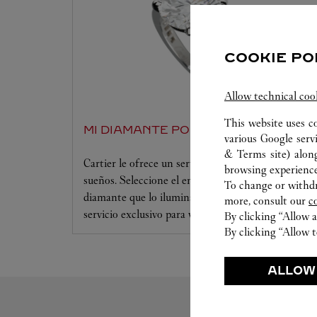
COOKIE PO
Allow technical coo
This website uses c
MI DIAMANTE POR CARTIER
various Google serv
& Terms site
) alon
Cartier le ofrece un servicio a la medida de sus
browsing experience
sueños. Seleccione el engaste que desee y el
To change or withdra
diamante que lo iluminará. Déjese seducir por este
more, consult our
c
servicio exclusivo para vivir un momento único.
By clicking “Allow a
By clicking “Allow t
ALLOW