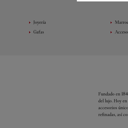
Joyería
Marroq
Gafas
Acceso
Fundado en 1847
del lujo. Hoy en
accesorios único
refinadas, así c