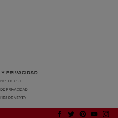
 Y PRIVACIDAD
ONES DE USO
 DE PRIVACIDAD
ONES DE VENTA
Visítanos en Facebook
Visítanos en Twitter
Visítanos en Pinterest
Visítanos en You
Visítanos 