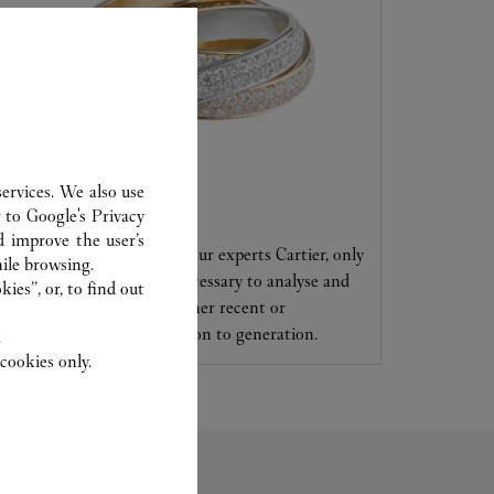
ervices. We also use
CARE SERVICE
r to
Google's Privacy
d improve the user’s
Entrust your creations to our experts Cartier, only
ile browsing.
they have the expertise necessary to analyse and
ies”, or, to find out
repair your jewellery, whether recent or
transmitted from generation to generation.
.
cookies only.