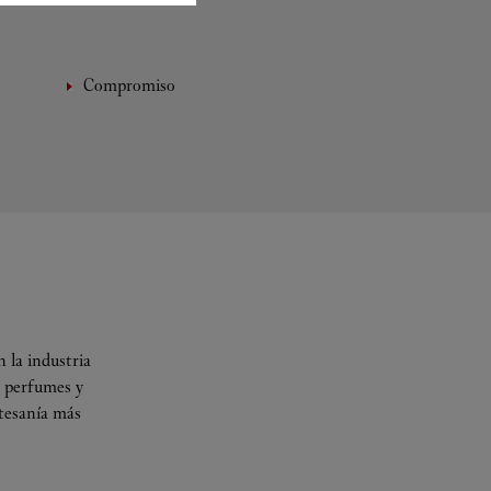
Compromiso
 la industria
s perfumes y
rtesanía más