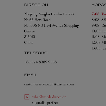
DIRECCIÓN
HORA
Día de la
Zhejiang
Ningbo
Haishu District
7/08 
Vi
No.66 Heyi Road
8/08 
Sá
No.1006 NB Heyi Avenue Shopping
9/08 
Do
Centre
10/08 
Lu
315010
11/08 
Ma
China
12/08 
Mi
13/08 
Ju
TELÉFONO
+86 574 8389 9568
EMAIL
customerservice.cn@cartier.com
what3words
dirección
:
Link Opens in New Tab
sugar.dial.prefect