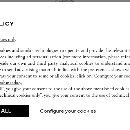
LICY
kies only
ookies and similar technologies to operate and provide the relevant s
TALLER DE RELOJERÍA
ices including ad personalisation (for more information, please refe
gside our own and third party analytical cookies to understand an
Nuestro expertos Cartier están a su disposición en
 to send advertising materials in line with the preferences shown wh
esta boutique para realizar un diagnóstico de sus
w your consent to some or all cookies, click on “Configure your cook
creaciones y si es necesario, proceder a un servicio
ookie policy.
inmediato.
ll”, you give your consent to the use of the above-mentioned cookies
echnical cookies only”, you give your consent to the use of technical 
 ALL
Configure your cookies