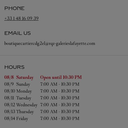
PHONE
+33 1 48 16 09 39
EMAIL US
boutiquecartiercdg2el@rqz-galerieslafayette.com
HOURS
Day of the Week
Hours
08/8 
Saturday
Open until
10:30 PM
08/9 
Sunday
7:00 AM
-
10:30 PM
08/10 
Monday
7:00 AM
-
10:30 PM
08/11 
Tuesday
7:00 AM
-
10:30 PM
08/12 
Wednesday
7:00 AM
-
10:30 PM
08/13 
Thursday
7:00 AM
-
10:30 PM
08/14 
Friday
7:00 AM
-
10:30 PM