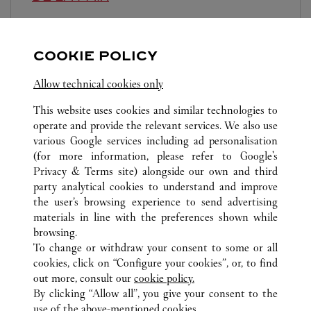
Open until
7:00 PM
13 rue de la Paix
COOKIE POLICY
Allow technical cookies only
This website uses cookies and similar technologies to
operate and provide the relevant services. We also use
various Google services including ad personalisation
(for more information, please refer to
Google's
ALL CARTIER LOCATIONS
FRANCE
Privacy & Terms site
) alongside our own and third
ROISSY-EN-FRANCE (AÉROPORT)
party analytical cookies to understand and improve
PARIS CHARLES-DE-GAULLE, PORTE L TERMINAL 2E
the user’s browsing experience to send advertising
materials in line with the preferences shown while
browsing.
CUSTOMER CARE
To change or withdraw your consent to some or all
CONTACT US
cookies, click on “Configure your cookies”, or, to find
FAQ
out more, consult our
cookie policy.
By clicking “Allow all”, you give your consent to the
OUR COMPANY
use of the above-mentioned cookies.