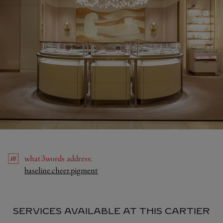
what3words
address
:
Link Opens in New Tab
baseline.cheer.pigment
SERVICES AVAILABLE AT THIS CARTIER