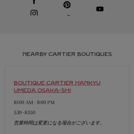
Visit us on Pinterest
Link Opens in New Tab
Visit us on Youtube
Link Opens in New T
Visit us on Instagram
Link Opens in New Tab
Visit us on Twitter
Link Opens in New Tab
NEARBY CARTIER BOUTIQUES
BOUTIQUE CARTIER HANKYU
UMEDA
OSAKA-SHI
10:00 AM
-
8:00 PM
530-8350
営業時間は変更になる場合がございます。