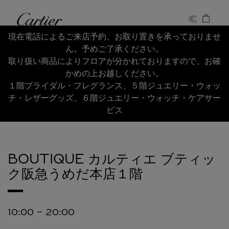
Skip to content
Cartier
Return to Nav
現在電話によるご来店予約、お取り置きを承っておりませ
ん。予めご了承ください。
取り扱い商品によりフロアが分かれておりますので、お確
かめの上お越しください。
１階ブライダル・フレグランス、５階ジュエリー・ウォッ
チ・レザーグッズ、６階ジュエリー・ウォッチ・ケアサー
ビス
BOUTIQUE カルティエ ブティッ
ク阪急うめだ本店１階
10:00
-
20:00