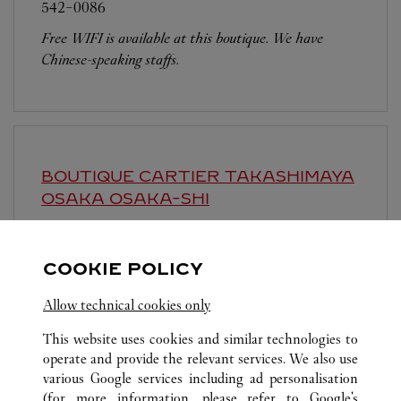
542-0086
Free WIFI is available at this boutique. We have
Chinese-speaking staffs.
BOUTIQUE CARTIER TAKASHIMAYA
OSAKA
OSAKA-SHI
10:00 AM
-
8:00 PM
542-8510
COOKIE POLICY
営業時間は変更になる場合がございます。
Allow technical cookies only
This website uses cookies and similar technologies to
operate and provide the relevant services. We also use
various Google services including ad personalisation
(for more information, please refer to
Google's