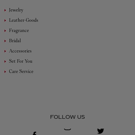
Jewelry
Leather-Goods
Fragrance
Bridal
Accessories
Set For You
Care Service
FOLLOW US
Visit us on Facebook
Link Opens in New Tab