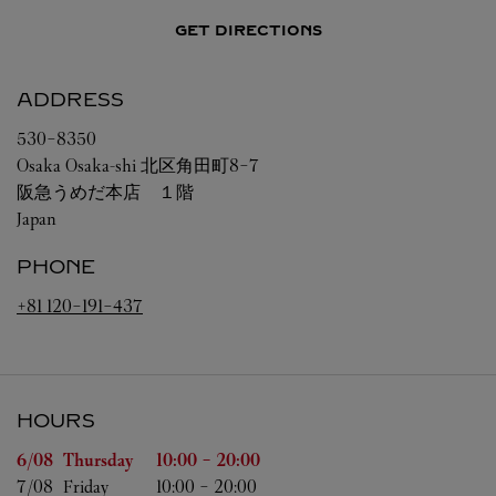
GET DIRECTIONS
ADDRESS
530-8350
Osaka
Osaka-shi
北区角田町8-7
阪急うめだ本店 １階
Japan
PHONE
+81 120-191-437
HOURS
Day of the Week
Hours
6/08 
Thursday
10:00
-
20:00
7/08 
Friday
10:00
-
20:00