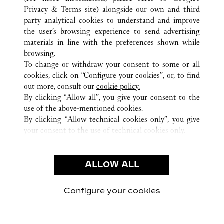
Privacy & Terms site
) alongside our own and third
party analytical cookies to understand and improve
ALL CARTIER LOCATIONS
JAPAN
OSAKA
the user’s browsing experience to send advertising
北区角田町8-7
OSAKA-SHI
materials in line with the preferences shown while
browsing.
To change or withdraw your consent to some or all
CUSTOMER CARE
cookies, click on “Configure your cookies”, or, to find
CONTACT US
out more, consult our
cookie policy.
By clicking “Allow all”, you give your consent to the
OUR COMPANY
use of the above-mentioned cookies.
CAREERS
By clicking “Allow technical cookies only”, you give
your consent to the use of technical cookies only.
FIND A BOUTIQUE
LEGAL & PRIVACY
ALLOW ALL
TERMS OF USE
PRIVACY POLICY
CONDITIONS OF SALE
Configure your cookies