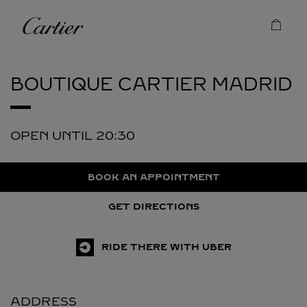
Skip to content
Cartier
Return to Nav
BOUTIQUE CARTIER
MADRID
OPEN UNTIL
20:30
BOOK AN APPOINTMENT
GET DIRECTIONS
RIDE THERE WITH UBER
ADDRESS