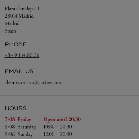
Plaza Canalejas, 1
28014
Madrid
Madrid
Spain
PHONE
+34 911 14 80 36
EMAIL US
clientes.cartier@cartier.com
HOURS
Day of the Week
Hours
7/08 
Friday
Open until
20:30
8/08 
Saturday
10:30
-
20:30
9/08 
Sunday
12:00
-
20:00