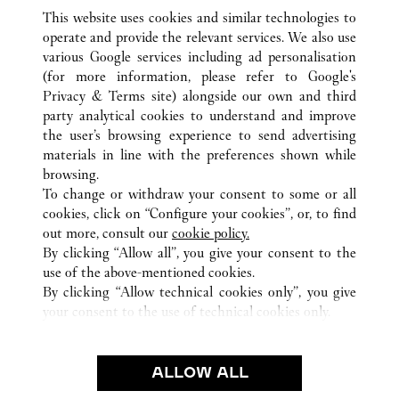
This website uses cookies and similar technologies to
operate and provide the relevant services. We also use
various Google services including ad personalisation
(for more information, please refer to
Google's
ALL CARTIER LOCATIONS
SPAIN
MADRID
Privacy & Terms site
) alongside our own and third
party analytical cookies to understand and improve
PLAZA CANALEJAS, 1
MADRID
the user’s browsing experience to send advertising
materials in line with the preferences shown while
browsing.
CUSTOMER CARE
To change or withdraw your consent to some or all
CONTACT US
cookies, click on “Configure your cookies”, or, to find
FAQ
out more, consult our
cookie policy.
By clicking “Allow all”, you give your consent to the
OUR COMPANY
use of the above-mentioned cookies.
CAREERS
By clicking “Allow technical cookies only”, you give
your consent to the use of technical cookies only.
FIND IN BOUTIQUE
LEGAL & PRIVACY
ALLOW ALL
TERMS OF USE
PRIVACY POLICY