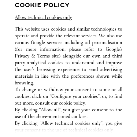
COOKIE POLICY
Visit us on Facebook
Link Opens in New Tab
Visit us on Pinterest
Link Opens in New Tab
Visit us on Twitter
Link Opens in New T
Allow technical cookies only
Visit us on Instagram
Link Opens in New Tab
Visit us on Tumblr
Link Opens in New Tab
Visit us on Youtube
Link Opens in New T
This website uses cookies and similar technologies to
operate and provide the relevant services. We also use
various Google services including ad personalisation
(for more information, please refer to
Google's
Privacy & Terms site
) alongside our own and third
ALL CARTIER LOCATIONS
KAZAKHSTAN
АЛМАТЫ
party analytical cookies to understand and improve
САМАЛ-2, 67
the user’s browsing experience to send advertising
materials in line with the preferences shown while
browsing.
CUSTOMER CARE
To change or withdraw your consent to some or all
CONTACT US
cookies, click on “Configure your cookies”, or, to find
FAQ
out more, consult our
cookie policy.
By clicking “Allow all”, you give your consent to the
OUR COMPANY
use of the above-mentioned cookies.
CAREERS
By clicking “Allow technical cookies only”, you give
your consent to the use of technical cookies only.
FIND A BOUTIQUE