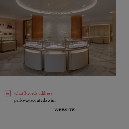
what3words
address
:
Link Opens in New Tab
parkway.scouted.swim
WEBSITE