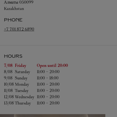
Алматы
050099
Kazakhstan
PHONE
+7 701 872 6890
HOURS
Day of the Week
Hours
7/08 
Friday
Open until
20:00
8/08 
Saturday
11:00
-
20:00
9/08 
Sunday
11:00
-
18:00
10/08 
Monday
11:00
-
20:00
11/08 
Tuesday
11:00
-
20:00
12/08 
Wednesday
11:00
-
20:00
13/08 
Thursday
11:00
-
20:00