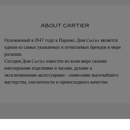
ABOUT CARTIER
Основанный в 1847 году в Париже, Дом Cartier является
одним из самых уважаемых и почитаемых брендов в мире
роскоши.
Сегодня Дом Cartier известен во всем мире своими
ювелирными изделиями и часами, духами и
эксклюзивными аксессуарами - символами высочайшего
мастерства, элегантности и превосходного качества.
FOLLOW US