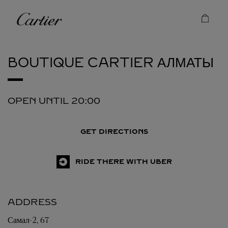
Skip to content
Cartier
Return to Nav
BOUTIQUE CARTIER
АЛМАТЫ
OPEN UNTIL
20:00
GET DIRECTIONS
RIDE THERE WITH UBER
ADDRESS
Самал-2, 67