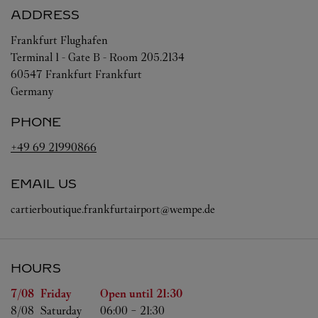
ADDRESS
Frankfurt Flughafen
Terminal 1 - Gate B - Room 205.2134
60547
Frankfurt
Frankfurt
Germany
PHONE
+49 69 21990866
EMAIL US
cartierboutique.frankfurtairport@wempe.de
HOURS
Day of the Week
Hours
7/08 
Friday
Open until
21:30
8/08 
Saturday
06:00
-
21:30