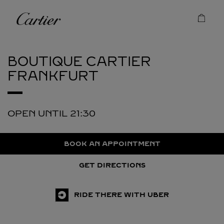
Skip to content
Cartier
Return to Nav
BOUTIQUE CARTIER
FRANKFURT
OPEN UNTIL
21:30
BOOK AN APPOINTMENT
GET DIRECTIONS
RIDE THERE WITH UBER