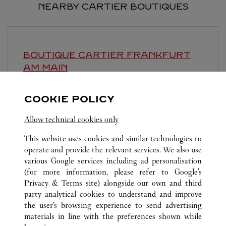
NEARBY CARTIER BOUTIQUES
BOUTIQUE CARTIER
FRANKFURT
AM MAIN
Open until
6:30 PM
COOKIE POLICY
Alte Rothofstraße 9
Allow technical cookies only
This website uses cookies and similar technologies to
operate and provide the relevant services. We also use
various Google services including ad personalisation
(for more information, please refer to
Google's
Privacy & Terms site
) alongside our own and third
ALL CARTIER LOCATIONS
GERMANY
FRANKFURT
party analytical cookies to understand and improve
FRANKFURT FLUGHAFEN
the user’s browsing experience to send advertising
materials in line with the preferences shown while