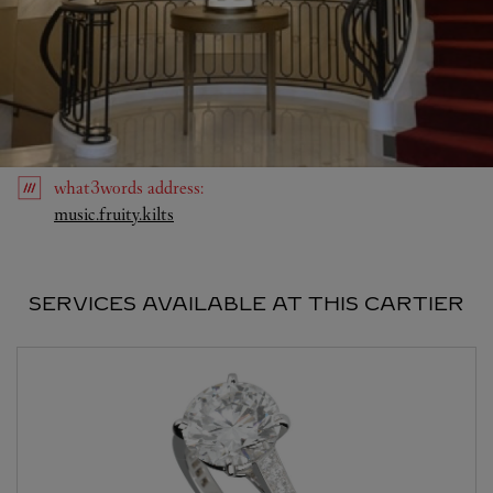
what3words
address
:
Link Opens in New Tab
music.fruity.kilts
SERVICES AVAILABLE AT THIS CARTIER