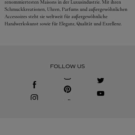
renommiertesten Maisons in der Luxusindustrie. Mit ihren
Schmuckkreationen, Uhren, Parfums und außergewöhnlichen
Accessoires steht sie weltweit für außergewöhnliche
Handwerkskunst sowie für Eleganz, Qualität und Exzellenz.
FOLLOW US
Visit us on Facebook
Link Opens in New Tab
Visit us on Pinterest
Link Opens in New Tab
Visit us on Youtube
Link Opens in New T
Visit us on Instagram
Link Opens in New Tab
Visit us on Twitter
Link Opens in New Tab