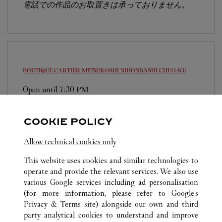
電話での作品のお取置きは承っておりません。
BOUTIQUE CARTIER MITSUKOSHI NIHONBASHI
CHUO-KU
Open until
7:30 PM
103-8001
0120-190-438
COOKIE POLICY
営業時間は変更になる場合がございます。
Allow technical cookies only
This website uses cookies and similar technologies to
operate and provide the relevant services. We also use
various Google services including ad personalisation
(for more information, please refer to
Google's
Privacy & Terms site
) alongside our own and third
ALL CARTIER LOCATIONS
JAPAN
TOKYO
party analytical cookies to understand and improve
CHUO-KU