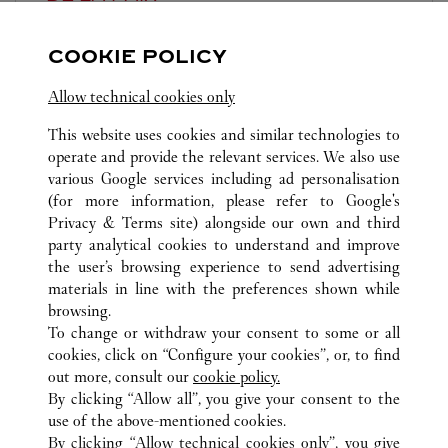
11:00 AM
-
7:00 PM
COOKIE POLICY
13 rue de la Paix
Allow technical cookies only
This website uses cookies and similar technologies to
operate and provide the relevant services. We also use
various Google services including ad personalisation
(for more information, please refer to
Google's
Privacy & Terms site
) alongside our own and third
ALL CARTIER LOCATIONS
FRANCE
party analytical cookies to understand and improve
ROISSY-EN-FRANCE (AÉROPORT)
the user’s browsing experience to send advertising
PARIS CHARLES-DE-GAULLE, PORTE L TERMINAL 2E
materials in line with the preferences shown while
browsing.
To change or withdraw your consent to some or all
CUSTOMER CARE
cookies, click on “Configure your cookies”, or, to find
CONTACT US
out more, consult our
cookie policy.
By clicking “Allow all”, you give your consent to the
OUR COMPANY
use of the above-mentioned cookies.
CAREERS
By clicking “Allow technical cookies only”, you give