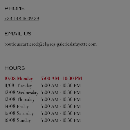
PHONE
+33 1 48 16 09 39
EMAIL US
boutiquecartiercdg2el@rqz-galerieslafayette.com
HOURS
Day of the Week
Hours
10/08 
Monday
7:00 AM
-
10:30 PM
11/08 
Tuesday
7:00 AM
-
10:30 PM
12/08 
Wednesday
7:00 AM
-
10:30 PM
13/08 
Thursday
7:00 AM
-
10:30 PM
14/08 
Friday
7:00 AM
-
10:30 PM
15/08 
Saturday
7:00 AM
-
10:30 PM
16/08 
Sunday
7:00 AM
-
10:30 PM