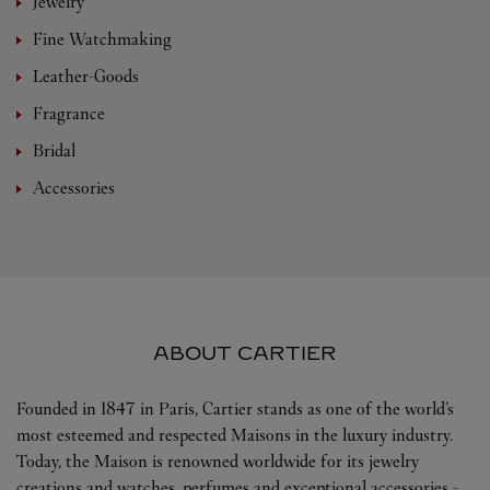
Jewelry
Fine Watchmaking
Leather-Goods
Fragrance
Bridal
Accessories
ABOUT CARTIER
Founded in 1847 in Paris, Cartier stands as one of the world’s
most esteemed and respected Maisons in the luxury industry.
Today, the Maison is renowned worldwide for its jewelry
creations and watches, perfumes and exceptional accessories -