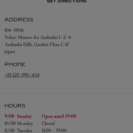
GET DIRECTIONS
ADDRESS
106-0041
Tokyo
Minato-ku
Azabudai 1-2-4
Azabudai Hills, Garden Plaza C 1F
Japan
PHONE
+81 120-190-454
HOURS
Day of the Week
Hours
9/08 
Sunday
Open until
19:00
10/08 
Monday
Closed
11/08 
Tuesday
11:00
-
19:00