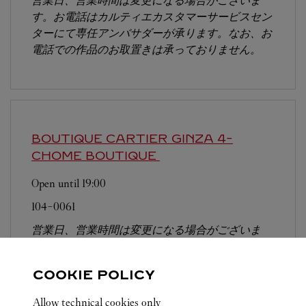
営業日、営業時間は変更になる場合がございま
す。お電話はカルティエカスタマーサービスセン
ターにて専任アンバサダーが承ります。なお、お
電話での作品のお取置きは承っておりません。
BOUTIQUE CARTIER GINZA 4-
CHOME BOUTIQUE
Open until
19:00
104-0061
営業日、営業時間は変更になる場合がございま
す。お電話はカルティエカスタマーサービスセン
ターにて専任アンバサダーが承ります。なお、お
COOKIE POLICY
電話での作品のお取置きは承っておりません。
Allow technical cookies only