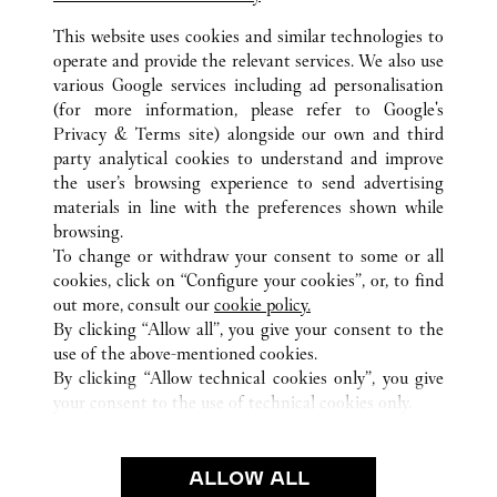
This website uses cookies and similar technologies to
operate and provide the relevant services. We also use
various Google services including ad personalisation
(for more information, please refer to
Google's
ALL CARTIER LOCATIONS
JAPAN
TOKYO
Privacy & Terms site
) alongside our own and third
party analytical cookies to understand and improve
AZABUDAI 1-2-4
MINATO-KU
the user’s browsing experience to send advertising
materials in line with the preferences shown while
browsing.
CUSTOMER CARE
To change or withdraw your consent to some or all
CONTACT US
cookies, click on “Configure your cookies”, or, to find
FAQ
out more, consult our
cookie policy.
By clicking “Allow all”, you give your consent to the
OUR COMPANY
use of the above-mentioned cookies.
CAREERS
By clicking “Allow technical cookies only”, you give
your consent to the use of technical cookies only.
FIND A BOUTIQUE
LEGAL AREA
ALLOW ALL
TERMS OF USE