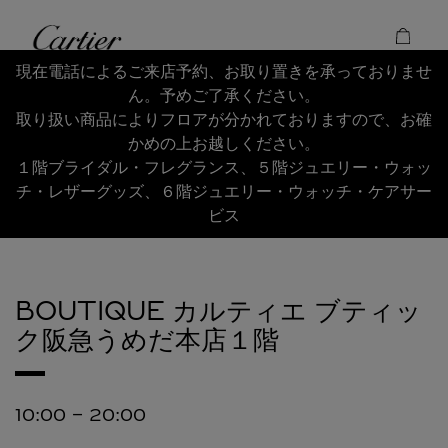
Skip to content
Cartier
Return to Nav
現在電話によるご来店予約、お取り置きを承っておりませ
ん。予めご了承ください。
取り扱い商品によりフロアが分かれておりますので、お確
かめの上お越しください。
１階ブライダル・フレグランス、５階ジュエリー・ウォッ
チ・レザーグッズ、６階ジュエリー・ウォッチ・ケアサー
ビス
BOUTIQUE カルティエ ブティッ
ク阪急うめだ本店１階
10:00
-
20:00