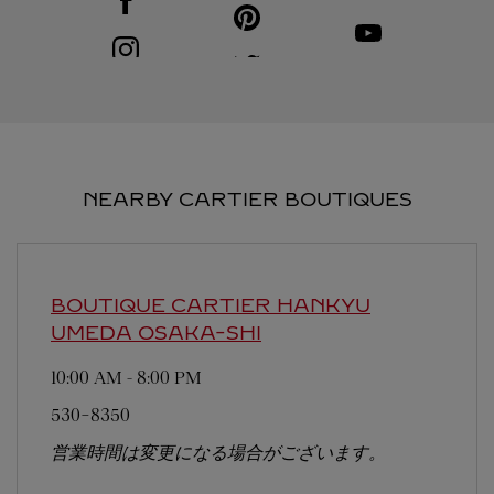
Visit us on Pinterest
Link Opens in New Tab
Visit us on Youtube
Link Opens in New T
Visit us on Instagram
Link Opens in New Tab
Visit us on Twitter
Link Opens in New Tab
NEARBY CARTIER BOUTIQUES
BOUTIQUE CARTIER HANKYU
UMEDA
OSAKA-SHI
10:00 AM
-
8:00 PM
530-8350
営業時間は変更になる場合がございます。