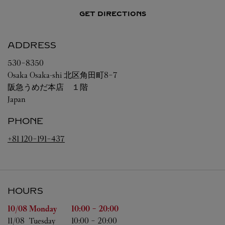
GET DIRECTIONS
ADDRESS
530-8350
Osaka
Osaka-shi
北区角田町8-7
阪急うめだ本店 １階
Japan
PHONE
+81 120-191-437
HOURS
Day of the Week
Hours
10/08 
Monday
10:00
-
20:00
11/08 
Tuesday
10:00
-
20:00