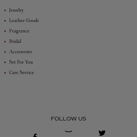
Jewelry
Leather-Goods
Fragrance
Bridal
Accessories
Set For You
Care Service
FOLLOW US
Visit us on Facebook
Link Opens in New Tab