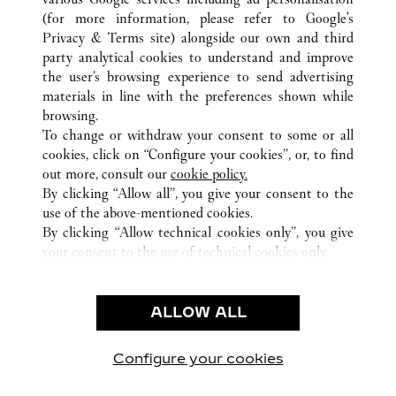
(for more information, please refer to
Google's
ALL CARTIER LOCATIONS
JAPAN
OSAKA
Privacy & Terms site
) alongside our own and third
party analytical cookies to understand and improve
北区角田町8-7
OSAKA-SHI
the user’s browsing experience to send advertising
materials in line with the preferences shown while
browsing.
CUSTOMER CARE
To change or withdraw your consent to some or all
CONTACT US
cookies, click on “Configure your cookies”, or, to find
FAQ
out more, consult our
cookie policy.
By clicking “Allow all”, you give your consent to the
OUR COMPANY
use of the above-mentioned cookies.
CAREERS
By clicking “Allow technical cookies only”, you give
your consent to the use of technical cookies only.
FIND A BOUTIQUE
LEGAL & PRIVACY
ALLOW ALL
TERMS OF USE
PRIVACY POLICY
CONDITIONS OF SALE
Configure your cookies