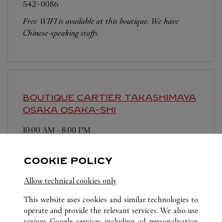
542-0086
Free WIFI is available at this boutique. We have
Chinese-speaking staffs.
BOUTIQUE CARTIER TAKASHIMAYA
OSAKA
OSAKA-SHI
10:00 AM
-
8:00 PM
542-8510
COOKIE POLICY
営業時間は変更になる場合がございます。
Allow technical cookies only
This website uses cookies and similar technologies to
operate and provide the relevant services. We also use
various Google services including ad personalisation