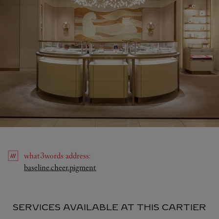
what3words
address
:
Link Opens in New Tab
baseline.cheer.pigment
SERVICES AVAILABLE AT THIS CARTIER