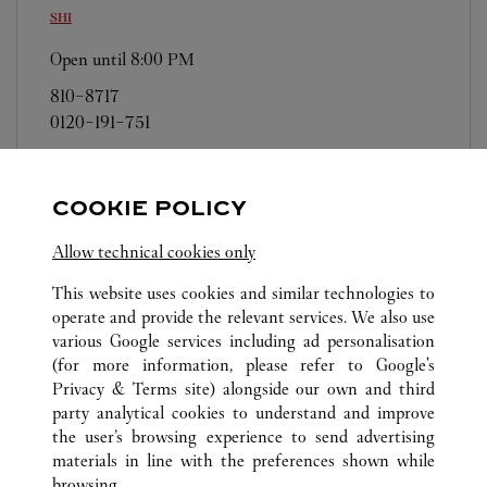
SHI
Open until
8:00 PM
810-8717
0120-191-751
営業日、営業時間は変更になる場合がございま
す。お電話はカルティエカスタマーサービスセン
COOKIE POLICY
ターにて専任アンバサダーが承ります。なお、お
電話での作品のお取置きは承っておりません。
Allow technical cookies only
This website uses cookies and similar technologies to
operate and provide the relevant services. We also use
various Google services including ad personalisation
(for more information, please refer to
Google's
Privacy & Terms site
) alongside our own and third
ALL CARTIER LOCATIONS
JAPAN
FUKUOKA
party analytical cookies to understand and improve
FUKUOKA-SHI
the user’s browsing experience to send advertising
materials in line with the preferences shown while
browsing.