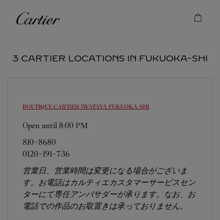
Skip to content
Cartier
Return to Nav
3 CARTIER LOCATIONS IN FUKUOKA-SHI
BOUTIQUE CARTIER IWATAYA
FUKUOKA-SHI
Open until
8:00 PM
810-8680
0120-191-736
営業日、営業時間は変更になる場合がございま
す。お電話はカルティエカスタマーサービスセン
ターにて専任アンバサダーが承ります。なお、お
電話での作品のお取置きは承っておりません。