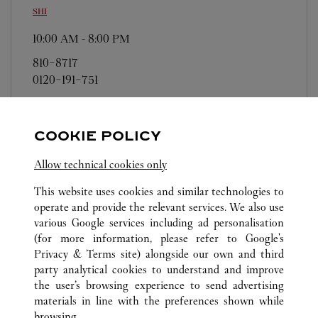
SHI
10:00 AM
-
8:00 PM
810-8717
0120-191-751
営業日、営業時間は変更になる場合がございま
す。お電話はカルティエカスタマーサービスセン
COOKIE POLICY
ターにて専任アンバサダーが承ります。なお、お
電話での作品のお取置きは承っておりません。
Allow technical cookies only
This website uses cookies and similar technologies to
operate and provide the relevant services. We also use
various Google services including ad personalisation
(for more information, please refer to
Google's
Privacy & Terms site
) alongside our own and third
ALL CARTIER LOCATIONS
JAPAN
FUKUOKA
party analytical cookies to understand and improve
FUKUOKA-SHI
the user’s browsing experience to send advertising
materials in line with the preferences shown while
browsing.