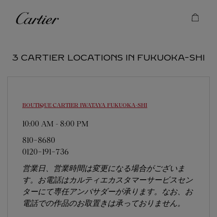
Skip to content
Cartier
Return to Nav
3 CARTIER LOCATIONS IN FUKUOKA-SHI
BOUTIQUE CARTIER IWATAYA
FUKUOKA-SHI
10:00 AM
-
8:00 PM
810-8680
0120-191-736
営業日、営業時間は変更になる場合がございま
す。お電話はカルティエカスタマーサービスセン
ターにて専任アンバサダーが承ります。なお、お
電話での作品のお取置きは承っておりません。