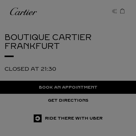
Skip to content
Cartier
Return to Nav
BOUTIQUE CARTIER
FRANKFURT
CLOSED AT
21:30
BOOK AN APPOINTMENT
GET DIRECTIONS
RIDE THERE WITH UBER