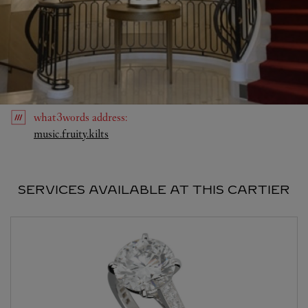
what3words
address
:
Link Opens in New Tab
music.fruity.kilts
SERVICES AVAILABLE AT THIS CARTIER