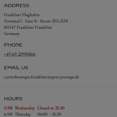
ADDRESS
Frankfurt Flughafen
Terminal 1 - Gate B - Room 205.2134
60547
Frankfurt
Frankfurt
Germany
PHONE
+49 69 21990866
EMAIL US
cartierboutique.frankfurtairport@wempe.de
HOURS
Day of the Week
Hours
5/08 
Wednesday
Closed at
21:30
6/08 
Thursday
06:00
-
21:30