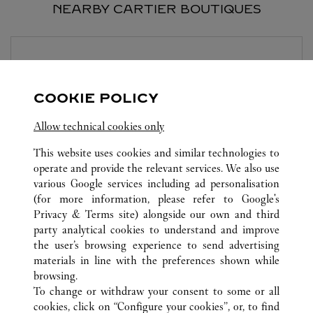
NEARBY CARTIER BOUTIQUES
BOUTIQUE CARTIER
FRANKFURT
AM MAIN
COOKIE POLICY
Closed at
6:30 PM
Allow technical cookies only
Alte Rothofstraße 9
This website uses cookies and similar technologies to
operate and provide the relevant services. We also use
various Google services including ad personalisation
(for more information, please refer to
Google's
Privacy & Terms site
) alongside our own and third
party analytical cookies to understand and improve
the user’s browsing experience to send advertising
ALL CARTIER LOCATIONS
GERMANY
FRANKFURT
materials in line with the preferences shown while
FRANKFURT FLUGHAFEN
browsing.
To change or withdraw your consent to some or all
cookies, click on “Configure your cookies”, or, to find