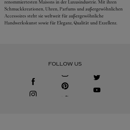
renommiertesten Maisons in der Luxusindustrie. Mit ihren
Schmuckkreationen, Uhren, Parfums und außergewöhnlichen
Accessoires steht sie weltweit für außergewöhnliche
Handwerkskunst sowie für Eleganz, Qualität und Exzellenz.
FOLLOW US
Visit us on Facebook
Link Opens in New Tab
Visit us on Pinterest
Link Opens in New Tab
Visit us on Youtube
Link Opens in New T
Visit us on Instagram
Link Opens in New Tab
Visit us on Twitter
Link Opens in New Tab