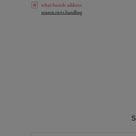
what3words
address
:
Link Opens in New Tab
season.riots.handbag
S