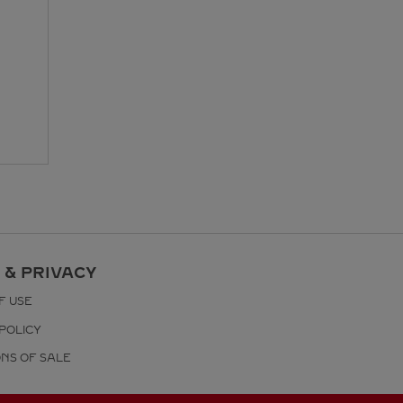
 & PRIVACY
F USE
POLICY
ONS OF SALE