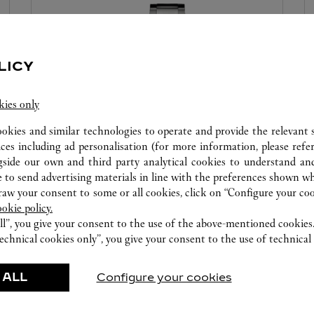
LICY
kies only
ookies and similar technologies to operate and provide the relevant s
ices including ad personalisation (for more information, please refe
gside our own and third party analytical cookies to understand an
カスタマーサービス
 to send advertising materials in line with the preferences shown wh
w your consent to some or all cookies, click on “Configure your cook
カルティエ ブティックでは、お客様のカルテ
ookie policy.
ィエ ウォッチのメンテナンスおよびお修理な
ll”, you give your consent to the use of the above-mentioned cookies
どを承ります。
echnical cookies only”, you give your consent to the use of technical 
 ALL
Configure your cookies