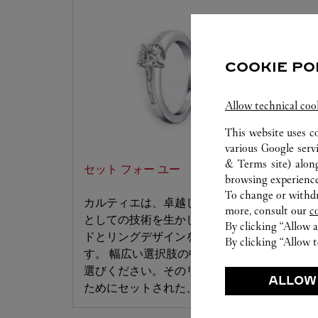
COOKIE PO
Allow technical coo
This website uses c
various Google serv
& Terms site
) alon
セット フォー ユー
browsing experience
To change or withdra
カルティエは、卓越したジュエリーブランド
more, consult our
c
としての技術を生かし、お好みのダイヤモン
By clicking “Allow a
ドとリングデザインをセッティングいたしま
By clicking “Allow t
す。 幅広い選択肢の中から、夢のリングをお
選びください。そのリングは、お客様だけの
ALLOW
ためにセットされた、唯一無二の存在です。