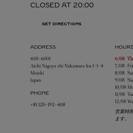
CLOSED AT
20:00
GET DIRECTIONS
ADDRESS
HOUR
Day of t
450-6001
6/08 
Th
Aichi
Nagoya-shi
Nakamura-ku
1-1-4
7/08 
Fr
Meieki
8/08 
Sa
Japan
9/08 
Su
10/08 
Mo
PHONE
11/08 
Tu
12/08 
We
+81 120-192-408
営業時
ます。