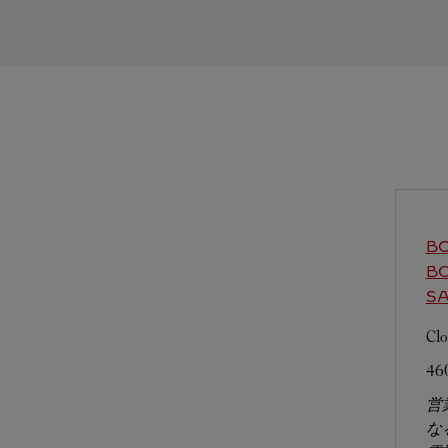
BO
B
S
Clo
46
営
な