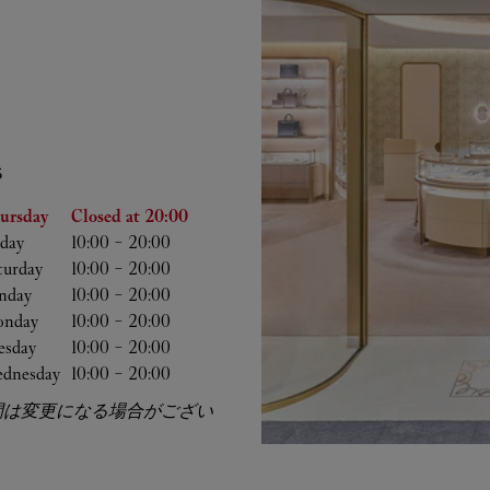
S
he Week
Hours
ursday
Closed at
20:00
iday
10:00
-
20:00
turday
10:00
-
20:00
nday
10:00
-
20:00
nday
10:00
-
20:00
esday
10:00
-
20:00
dnesday
10:00
-
20:00
間は変更になる場合がござい