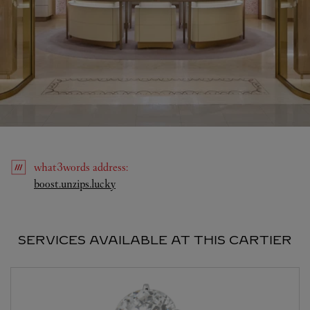
what3words
address
:
Link Opens in New Tab
boost.unzips.lucky
SERVICES AVAILABLE AT THIS CARTIER