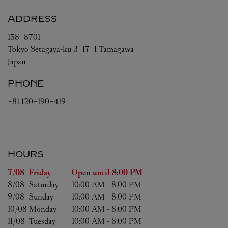
ADDRESS
158-8701
Tokyo
Setagaya-ku
3-17-1 Tamagawa
Japan
PHONE
+81 120-190-419
HOURS
Day of the Week
Hours
7/08 
Friday
Open until
8:00 PM
8/08 
Saturday
10:00 AM
-
8:00 PM
9/08 
Sunday
10:00 AM
-
8:00 PM
10/08 
Monday
10:00 AM
-
8:00 PM
11/08 
Tuesday
10:00 AM
-
8:00 PM