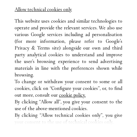
Allow technical cookies only
This website uses cookies and similar technologies to
operate and provide the relevant services. We also use
ALL CARTIER LOCATIONS
JAPAN
TOKYO
various Google services including ad personalisation
3-17-1 TAMAGAWA
SETAGAYA-KU
(for more information, please refer to
Google's
Privacy & Terms site
) alongside our own and third
party analytical cookies to understand and improve
CUSTOMER CARE
the user’s browsing experience to send advertising
materials in line with the preferences shown while
CONTACT US
browsing.
HTTPS://WWW.CARTIER.COM.AU/EN-AU/SERVICES/YOUR-
To change or withdraw your consent to some or all
PURCHASE-CONCIERGE/FAQ/ORDERS/HOW-TO-SHOP-
cookies, click on “Configure your cookies”, or, to find
ONLINE-PAGE-1.HTML
out more, consult our
cookie policy.
By clicking “Allow all”, you give your consent to the
OUR COMPANY
use of the above-mentioned cookies.
CAREERS
By clicking “Allow technical cookies only”, you give
your consent to the use of technical cookies only.
FIND A BOUTIQUE
LEGAL AREA