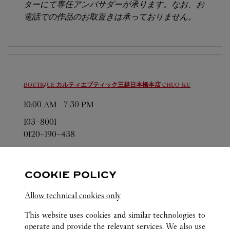
ターにて専任アンバサダーが承ります。なお、お
電話での作品のお取置きは承っておりません。
BOUTIQUE カルティエブティック三越日本橋本店
CHUO-KU
10:00 AM
-
7:30 PM
103-8001
0120-190-438
営業日、営業時間は変更になる場合がございま
す。お電話はカルティエカスタマーサービスセン
COOKIE POLICY
ターにて専任アンバサダーが承ります。なお、お
電話での作品のお取置きは承っておりません。
Allow technical cookies only
This website uses cookies and similar technologies to
operate and provide the relevant services. We also use