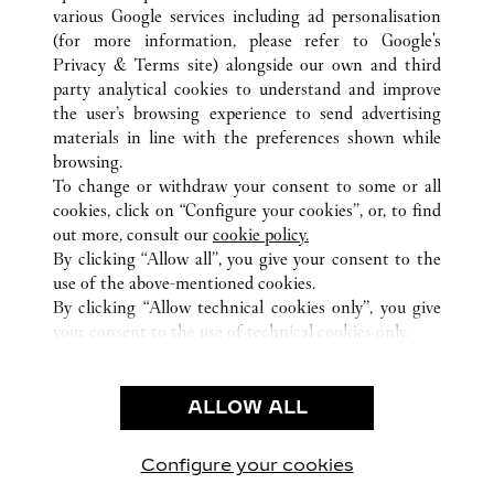
various Google services including ad personalisation
(for more information, please refer to
Google's
Privacy & Terms site
) alongside our own and third
ALL CARTIER LOCATIONS
JAPAN
TOKYO
party analytical cookies to understand and improve
CHUO-KU
the user’s browsing experience to send advertising
materials in line with the preferences shown while
browsing.
CUSTOMER CARE
To change or withdraw your consent to some or all
CONTACT US
cookies, click on “Configure your cookies”, or, to find
FAQ
out more, consult our
cookie policy.
By clicking “Allow all”, you give your consent to the
OUR COMPANY
use of the above-mentioned cookies.
CAREERS
By clicking “Allow technical cookies only”, you give
your consent to the use of technical cookies only.
FIND A BOUTIQUE
LEGAL & PRIVACY
ALLOW ALL
TERMS OF USE
PRIVACY POLICY
CONDITIONS OF SALE
Configure your cookies