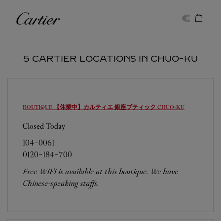
Skip to content
Cartier
Return to Nav
5 CARTIER LOCATIONS IN CHUO-KU
BOUTIQUE 【休業中】カルティエ 銀座ブティック
CHUO-KU
Closed Today
104-0061
0120-184-700
Free WIFI is available at this boutique. We have
Chinese-speaking staffs.