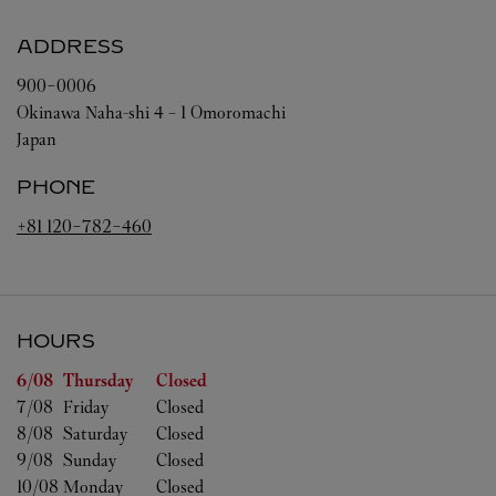
ADDRESS
900-0006
Okinawa
Naha-shi
4 – 1 Omoromachi
Japan
PHONE
+81 120-782-460
HOURS
Day of the Week
Hours
6/08 
Thursday
Closed
7/08 
Friday
Closed
8/08 
Saturday
Closed
9/08 
Sunday
Closed
10/08 
Monday
Closed