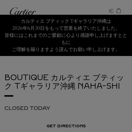
Skip to content
Cartier
Return to Nav
カルティエ ブティック Tギャラリア沖縄は
2026年6月30日をもって営業を終了いたしました。
皆様にはこれまでのご愛顧に心より感謝申し上げますとと
もに
ご理解を賜りますよう謹んでお願い申し上げます。
BOUTIQUE カルティエ ブティッ
ク Tギャラリア沖縄
NAHA-SHI
CLOSED TODAY
GET DIRECTIONS