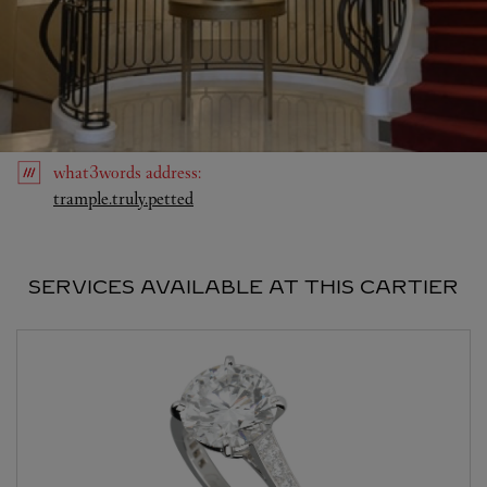
what3words
address
:
Link Opens in New Tab
trample.truly.petted
SERVICES AVAILABLE AT THIS CARTIER