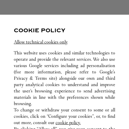
FOLLOW US
COOKIE POLICY
Visit us on Facebook
Link Opens in New Tab
Visit us on Pinterest
Link Opens in New Tab
Visit us on Twitter
Link Opens in New T
Allow technical cookies only
Visit us on Instagram
Link Opens in New Tab
Visit us on Tumblr
Link Opens in New Tab
Visit us on Youtube
Link Opens in New T
This website uses cookies and similar technologies to
operate and provide the relevant services. We also use
various Google services including ad personalisation
(for more information, please refer to
Google's
ALL CARTIER LOCATIONS
JAPAN
OKINAWA
Privacy & Terms site
) alongside our own and third
party analytical cookies to understand and improve
4 – 1 OMOROMACHI
NAHA-SHI
the user’s browsing experience to send advertising
materials in line with the preferences shown while
browsing.
CUSTOMER CARE
To change or withdraw your consent to some or all
CONTACT US
cookies, click on “Configure your cookies”, or, to find
FAQ
out more, consult our
cookie policy.
By clicking “Allow all”, you give your consent to the