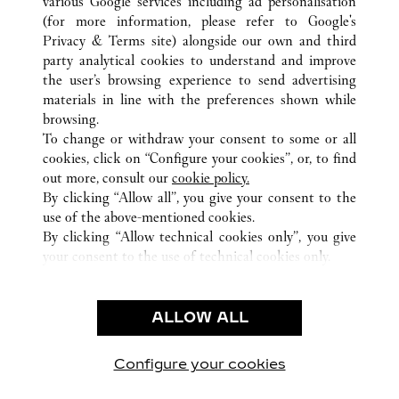
various Google services including ad personalisation
(for more information, please refer to
Google's
ALLE CARTIER STANDORTE
VEREINIGTE STAATEN
Privacy & Terms site
) alongside our own and third
party analytical cookies to understand and improve
51 HIGHLAND PARK VILLAGE
TX
DALLAS
the user’s browsing experience to send advertising
materials in line with the preferences shown while
browsing.
CUSTOMER CARE
To change or withdraw your consent to some or all
CONTACT US
cookies, click on “Configure your cookies”, or, to find
FAQ
out more, consult our
cookie policy.
By clicking “Allow all”, you give your consent to the
OUR COMPANY
use of the above-mentioned cookies.
CAREERS
By clicking “Allow technical cookies only”, you give
your consent to the use of technical cookies only.
FIND A BOUTIQUE
LEGAL AREA
ALLOW ALL
TERMS OF USE
PRIVACY POLICY
CONDITIONS OF SALE
Configure your cookies