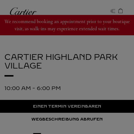
Skip to content
Cartier
Return to Nav
We recommend booking an appointment prior to your boutique
visit, as walk-ins may experience extended wait times.
CARTIER
HIGHLAND PARK
VILLAGE
10:00 AM
-
6:00 PM
EINEN TERMIN VEREINBAREN
WEGBESCHREIBUNG ABRUFEN