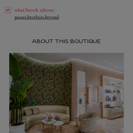
what3words
adresse
:
Link Opens in New Tab
passes.brothers.beyond
ABOUT THIS BOUTIQUE