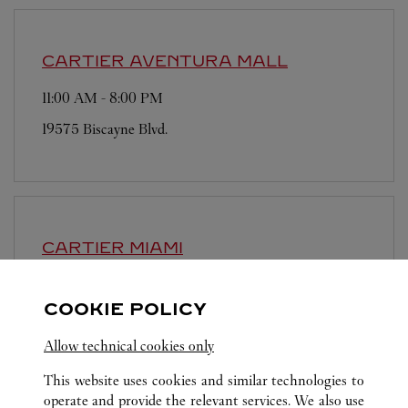
CARTIER
AVENTURA MALL
11:00 AM
-
8:00 PM
19575 Biscayne Blvd.
CARTIER
MIAMI
11:00 AM
-
8:00 PM
COOKIE POLICY
147 NE 39th Street
Allow technical cookies only
This website uses cookies and similar technologies to
operate and provide the relevant services. We also use