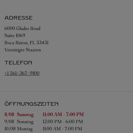
ADRESSE
6000 Glades Road
Suite 1069
Boca Raton
,
FL
33431
Vereinigte Staaten
TELEFON
+1 561-367-9100
ÖFFNUNGSZEITEN
Wochentag
Öffnungszeiten
8/08 
Samstag
11:00 AM
-
7:00 PM
9/08 
Sonntag
12:00 PM
-
6:00 PM
10/08 
Montag
11:00 AM
-
7:00 PM