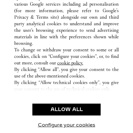
various Google services including ad personalisation
(for more information, please refer to
Google's
ALLE CARTIER STANDORTE
VEREINIGTE STAATEN
Privacy & Terms site
) alongside our own and third
party analytical cookies to understand and improve
6000 GLADES ROAD
FL
BOCA RATON
the user’s browsing experience to send advertising
materials in line with the preferences shown while
browsing.
CUSTOMER CARE
To change or withdraw your consent to some or all
CONTACT US
cookies, click on “Configure your cookies”, or, to find
FAQ
out more, consult our
cookie policy.
By clicking “Allow all”, you give your consent to the
OUR COMPANY
use of the above-mentioned cookies.
CAREERS
By clicking “Allow technical cookies only”, you give
your consent to the use of technical cookies only.
FIND A BOUTIQUE
LEGAL AREA
ALLOW ALL
TERMS OF USE
PRIVACY POLICY
CONDITIONS OF SALE
Configure your cookies