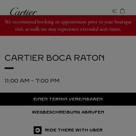
Skip to content
Cartier
Return to Nav
We recommend booking an appointment prior to your boutique
visit, as walk-ins may experience extended wait times.
CARTIER
BOCA RATON
11:00 AM
-
7:00 PM
EINEN TERMIN VEREINBAREN
WEGBESCHREIBUNG ABRUFEN
RIDE THERE WITH UBER