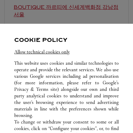
BOUTIQUE 까르띠에 신세계백화점 강남점
서울
Geschlossen am
8:00 PM
영업시간 및 휴점일은 영업점의 사정에 따라 변경
COOKIE POLICY
될 수 있으므로 방문 전 문의 요망.
Allow technical cookies only
This website uses cookies and similar technologies to
operate and provide the relevant services. We also use
various Google services including ad personalisation
(for more information, please refer to
Google's
Privacy & Terms site
) alongside our own and third
ALLE CARTIER STANDORTE
SÜDKOREA
서울
party analytical cookies to understand and improve
강남구 압구정로 407,
the user’s browsing experience to send advertising
materials in line with the preferences shown while
browsing.
CUSTOMER CARE
To change or withdraw your consent to some or all
CONTACT US
cookies, click on “Configure your cookies”, or, to find
FAQ