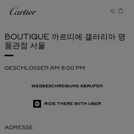
Skip to content
Cartier
Return to Nav
BOUTIQUE 까르띠에 갤러리아 명
품관점
서울
GESCHLOSSEN AM
8:00 PM
WEGBESCHREIBUNG ABRUFEN
RIDE THERE WITH UBER
ADRESSE