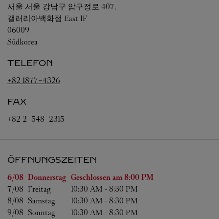
서울
서울
강남구 압구정로 407,
갤러리아백화점 East 1F
06009
Südkorea
TELEFON
+82 1877-4326
FAX
+82 2-548-2315
ÖFFNUNGSZEITEN
Wochentag
Öffnungszeiten
6/08 
Donnerstag
Geschlossen am
8:00 PM
7/08 
Freitag
10:30 AM
-
8:30 PM
8/08 
Samstag
10:30 AM
-
8:30 PM
9/08 
Sonntag
10:30 AM
-
8:30 PM