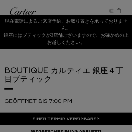
Skip to content
Cartier
Return to Nav
現在電話によるご来店予約、お取り置きを承っておりませ
ん。
銀座にはブティックが3店舗ございますので、お確かめの上
お越しください。
BOUTIQUE カルティエ 銀座４丁
目ブティック
GEÖFFNET BIS
7:00 PM
EINEN TERMIN VEREINBAREN
WEGBESCHREIBUNG ABRUFEN