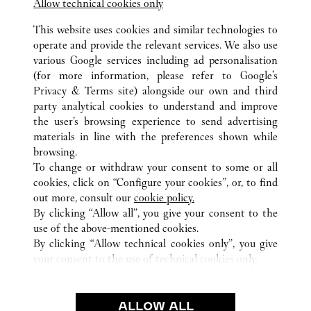
Allow technical cookies only
This website uses cookies and similar technologies to
operate and provide the relevant services. We also use
various Google services including ad personalisation
(for more information, please refer to
Google's
Privacy & Terms site
) alongside our own and third
ALLE CARTIER STANDORTE
JAPAN
東京都
中央区
party analytical cookies to understand and improve
銀座4-2-11
the user’s browsing experience to send advertising
materials in line with the preferences shown while
browsing.
CUSTOMER CARE
To change or withdraw your consent to some or all
CONTACT US
cookies, click on “Configure your cookies”, or, to find
FAQ
out more, consult our
cookie policy.
By clicking “Allow all”, you give your consent to the
OUR COMPANY
use of the above-mentioned cookies.
CAREERS
By clicking “Allow technical cookies only”, you give
your consent to the use of technical cookies only.
FIND A BOUTIQUE
LEGAL AREA
ALLOW ALL
TERMS OF USE