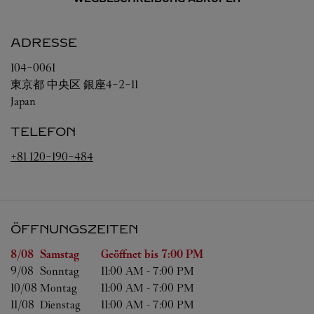
ADRESSE
104-0061
東京都
中央区
銀座4-2-11
Japan
TELEFON
+81 120-190-484
ÖFFNUNGSZEITEN
Wochentag
Öffnungszeiten
8/08 
Samstag
Geöffnet bis
7:00 PM
9/08 
Sonntag
11:00 AM
-
7:00 PM
10/08 
Montag
11:00 AM
-
7:00 PM
11/08 
Dienstag
11:00 AM
-
7:00 PM