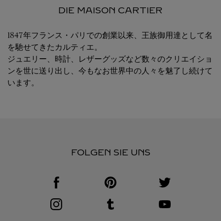
DIE MAISON CARTIER
1847年フランス・パリでの創業以来、王族御用達として名
を馳せてきたカルティエ。
ジュエリー、時計、レザーグッズなど数々のクリエイショ
ンを世に送り出し、今もなお世界中の人々を魅了し続けて
います。
FOLGEN SIE UNS
Visit us on Facebook
Link Opens in New Tab
Visit us on Pinterest
Link Opens in New Tab
Visit us on Twitter
Link Opens in New T
Visit us on Instagram
Link Opens in New Tab
Visit us on Tumblr
Link Opens in New Tab
Visit us on Youtube
Link Opens in New T