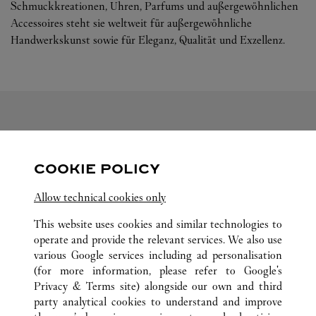
Schmuckkreationen, Uhren, Parfums und außergewöhnlichen
Accessoires steht sie weltweit für außergewöhnliche
Handwerkskunst sowie für Eleganz, Qualität und Exzellenz.
FOLGEN SIE UNS
COOKIE POLICY
Visit us on Facebook
Link Opens in New Tab
Visit us on Pinterest
Link Opens in New Tab
Visit us on Twitter
Link Opens in New T
Allow technical cookies only
Visit us on Instagram
Link Opens in New Tab
Visit us on Tumblr
Link Opens in New Tab
Visit us on Youtube
Link Opens in New T
This website uses cookies and similar technologies to
operate and provide the relevant services. We also use
various Google services including ad personalisation
(for more information, please refer to
Google's
Privacy & Terms site
) alongside our own and third
ALLE CARTIER STANDORTE
JAPAN
広島県
広島市
party analytical cookies to understand and improve
中区胡町6-26