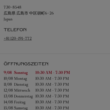
730-8548
広島県
広島市
中区胡町6-26
Japan
TELEFON
+81 120-191-772
ÖFFNUNGSZEITEN
Wochentag
Öffnungszeiten
9/08 
Sonntag
10:30 AM
-
7:30 PM
10/08 
Montag
10:30 AM
-
7:30 PM
11/08 
Dienstag
10:30 AM
-
7:30 PM
12/08 
Mittwoch
10:30 AM
-
7:30 PM
13/08 
Donnerstag
10:30 AM
-
7:30 PM
14/08 
Freitag
10:30 AM
-
7:30 PM
15/08 
Samstag
10:30 AM
-
7:30 PM