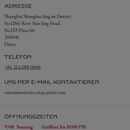
ADRESSE
Shanghai
Shanghai
Jing'an District
No.1266 West Nan Jing Road
No.133 Plaza 66
200041
China
TELEFON
+86 21 6288 0606
UNS PER E-MAIL KONTAKTIEREN
customerservice.cn@cartier.com
ÖFFNUNGSZEITEN
Wochentag
Öffnungszeiten
9/08 
Sonntag
Geöffnet bis
10:00 PM