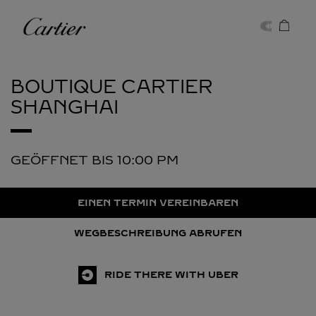
Skip to content
Cartier
Return to Nav
BOUTIQUE CARTIER
SHANGHAI
GEÖFFNET BIS
10:00 PM
EINEN TERMIN VEREINBAREN
WEGBESCHREIBUNG ABRUFEN
RIDE THERE WITH UBER