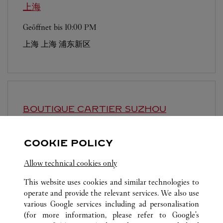
上海
Geöffnet bis
10:00 PM
上海
上海
浦东新区
BOUTIQUE CARTIER
SUZHOU
Geöffnet bis
10:00 PM
COOKIE POLICY
Jiangsu
Suzhou
Gusu District
Allow technical cookies only
This website uses cookies and similar technologies to
operate and provide the relevant services. We also use
various Google services including ad personalisation
(for more information, please refer to
Google's