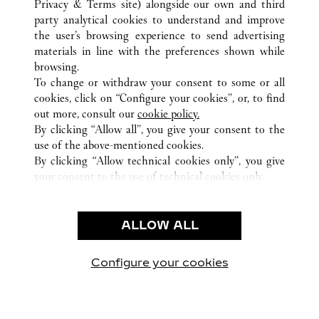
ALLE CARTIER STANDORTE
CHINA
SHANGHAI
Privacy & Terms site
) alongside our own and third
party analytical cookies to understand and improve
NO.1266 WEST NAN JING ROAD
SHANGHAI
the user’s browsing experience to send advertising
materials in line with the preferences shown while
browsing.
CUSTOMER CARE
To change or withdraw your consent to some or all
CONTACT US
cookies, click on “Configure your cookies”, or, to find
FAQ
out more, consult our
cookie policy.
By clicking “Allow all”, you give your consent to the
OUR COMPANY
use of the above-mentioned cookies.
CAREERS
By clicking “Allow technical cookies only”, you give
your consent to the use of technical cookies only.
FIND A BOUTIQUE
LEGAL AREA
ALLOW ALL
TERMS OF USE
PRIVACY POLICY
CONDITIONS OF SALE
Configure your cookies
Besuchen Sie uns auf Facebook
Besuchen Sie uns auf Twitter
Besuchen Sie uns auf P
Besuchen Sie un
Besuchen 