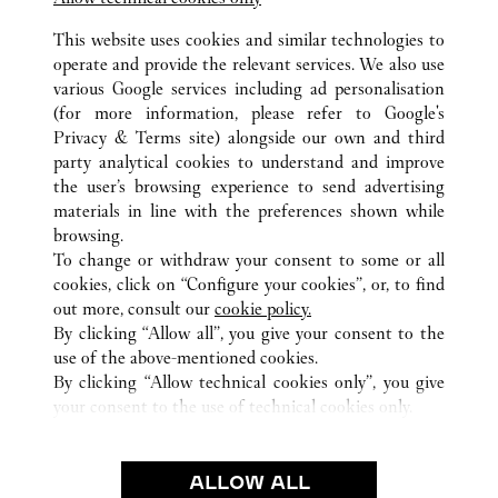
This website uses cookies and similar technologies to
operate and provide the relevant services. We also use
various Google services including ad personalisation
(for more information, please refer to
Google's
Privacy & Terms site
) alongside our own and third
ALLE CARTIER STANDORTE
ITALIEN
MI
MILANO
party analytical cookies to understand and improve
VIA MONTENAPOLEONE 16/A
the user’s browsing experience to send advertising
materials in line with the preferences shown while
browsing.
KUNDENSERVICE
To change or withdraw your consent to some or all
KONTAKTIEREN SIE UNS
cookies, click on “Configure your cookies”, or, to find
FAQ
out more, consult our
cookie policy.
By clicking “Allow all”, you give your consent to the
UNSER UNTERNEHMEN
use of the above-mentioned cookies.
KARRIERE
By clicking “Allow technical cookies only”, you give
your consent to the use of technical cookies only.
EINE BOUTIQUE FINDEN
RECHT & DATENSCHUTZ
ALLOW ALL
NUTZUNGSBEDINGUNGEN