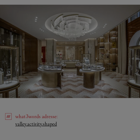
what3words
adresse
:
Link Opens in New Tab
valley.activity.shaped