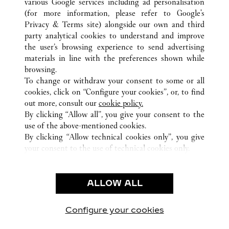
various Google services including ad personalisation
(for more information, please refer to
Google's
ALLE CARTIER STANDORTE
DEUTSCHLAND
Privacy & Terms site
) alongside our own and third
party analytical cookies to understand and improve
KÖNIGSALLEE, STEINSTRASSE 1-3
DÜSSELDORF
the user’s browsing experience to send advertising
materials in line with the preferences shown while
browsing.
KUNDENSERVICE
To change or withdraw your consent to some or all
KONTAKTIEREN SIE UNS
cookies, click on “Configure your cookies”, or, to find
FAQ
out more, consult our
cookie policy.
By clicking “Allow all”, you give your consent to the
UNSER UNTERNEHMEN
use of the above-mentioned cookies.
KARRIERE
By clicking “Allow technical cookies only”, you give
your consent to the use of technical cookies only.
EINE BOUTIQUE FINDEN
RECHT & DATENSCHUTZ
ALLOW ALL
NUTZUNGSBEDINGUNGEN
DATENSCHUTZRICHTLINIE
VERKAUFSBEDINGUNGEN
Configure your cookies