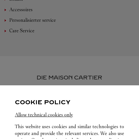
Accessoires
Personalisierter service
Care Service
DIE MAISON CARTIER
Cartier, 1847 in Paris gegründet, gehört heute zu den
renommiertesten Maisons in der Luxusindustrie. Mit ihren
COOKIE POLICY
Schmuckkreationen, Uhren, Parfums und außergewöhnlichen
Allow technical cookies only
Accessoires steht sie weltweit für außergewöhnliche
Handwerkskunst sowie für Eleganz, Qualität und Exzellenz.
This website uses cookies and similar technologies to
operate and provide the relevant services. We also use