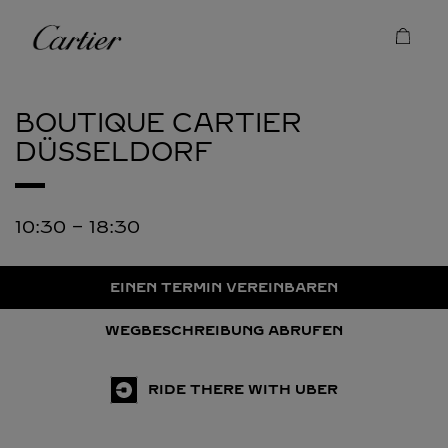
Skip to content
Cartier
Return to Nav
BOUTIQUE CARTIER
DÜSSELDORF
10:30
-
18:30
EINEN TERMIN VEREINBAREN
WEGBESCHREIBUNG ABRUFEN
RIDE THERE WITH UBER