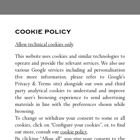
FOLGEN SIE UNS
COOKIE POLICY
Visit us on Facebook
Link Opens in New Tab
Visit us on Pinterest
Link Opens in New Tab
Visit us on Twitter
Link Opens in New T
Allow technical cookies only
Visit us on Instagram
Link Opens in New Tab
Visit us on Tumblr
Link Opens in New Tab
Visit us on Youtube
Link Opens in New T
This website uses cookies and similar technologies to
operate and provide the relevant services. We also use
various Google services including ad personalisation
(for more information, please refer to
Google's
ALLE CARTIER STANDORTE
VEREINIGTE STAATEN
Privacy & Terms site
) alongside our own and third
party analytical cookies to understand and improve
350 MALL BOULEVARD
PA
KING OF PRUSSIA
the user’s browsing experience to send advertising
materials in line with the preferences shown while
browsing.
KUNDENSERVICE
To change or withdraw your consent to some or all
CONTACT US
cookies, click on “Configure your cookies”, or, to find
FAQ
out more, consult our
cookie policy.
By clicking “Allow all”, you give your consent to the