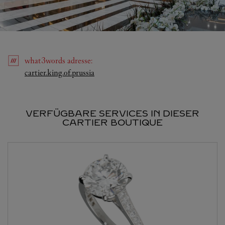
what3words
adresse
:
Link Opens in New Tab
cartier.king.of.prussia
VERFÜGBARE SERVICES IN DIESER
CARTIER BOUTIQUE