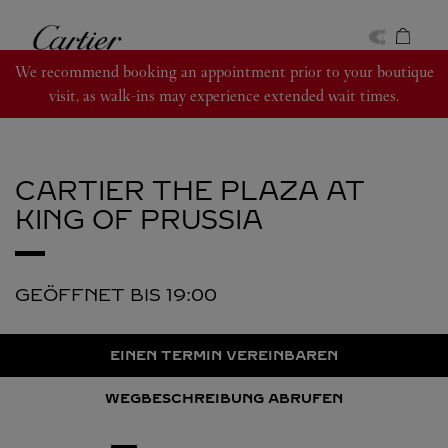
Skip to content
Cartier
Return to Nav
We recommend booking an appointment prior to your boutique
visit, as walk-ins may experience extended wait times.
CARTIER
THE PLAZA AT
KING OF PRUSSIA
GEÖFFNET BIS
19:00
EINEN TERMIN VEREINBAREN
WEGBESCHREIBUNG ABRUFEN