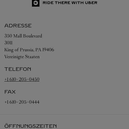
RIDE THERE WITH UBER
ADRESSE
350 Mall Boulevard
3011
King of Prussia
,
PA
19406
Vereinigte Staaten
TELEFON
+1 610-205-0450
FAX
+1 610-205-0444
ÖFFNUNGSZEITEN