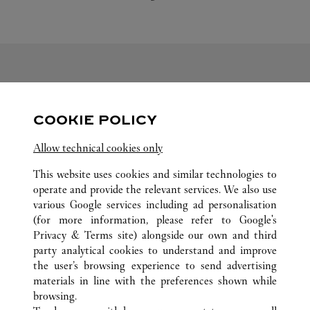
FOLGEN SIE UNS
COOKIE POLICY
Visit us on Facebook
Link Opens in New Tab
Visit us on Pinterest
Link Opens in New Tab
Visit us on Twitter
Link Opens in New T
Allow technical cookies only
Visit us on Instagram
Link Opens in New Tab
Visit us on Tumblr
Link Opens in New Tab
Visit us on Youtube
Link Opens in New T
This website uses cookies and similar technologies to
operate and provide the relevant services. We also use
various Google services including ad personalisation
(for more information, please refer to
Google's
Privacy & Terms site
) alongside our own and third
ALLE CARTIER STANDORTE
LIBANON
BEIRUT
party analytical cookies to understand and improve
AISHTI BY THE SEA SHOPPING MALL
the user’s browsing experience to send advertising
materials in line with the preferences shown while
browsing.
KUNDENSERVICE